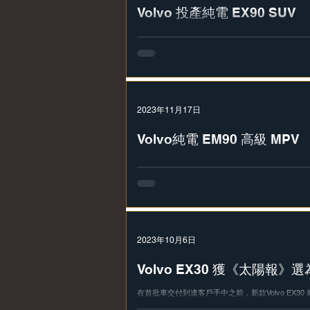
Volvo 投產純電 EX90 SUV
Volvo位於南卡羅來納州查爾斯頓郊外的工廠現已開始
首批計劃於今年下半年在北美及歐洲巿場交付，售76,
產的第一款EX90 是引人注目的牛仔藍車型，EX9
合，而且代表了整個生產模式...
2023年11月17日
Volvo純電 EM90 高級 MPV
Volvo全新首款全電動高級 MPV EM90，車頭
的外觀，真正引人注目的是 EM90 的頭燈前部份
現在Volvo汽車上的發光徽標。在車尾，發光字標和時尚
2023年10月6日
Volvo EX30 獲《太陽報》
在首批車交付到達客戶手中之前，新款Volvo EX3
款純電動小型SUV 今年面世前的完美前奏，它被《太