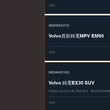
並在《新聞英國汽車獎》中獲選為 “年度小型SUV/
典禮上宣布，這些榮譽突顯了...
2023年8月27日
Volvo首款純電MPV EM90
年初Volvo在年度發布會上提及將會推出的純電高級
資訊。 已被吉利汽車集團收購的Volvo ，其新作EM
預計將採用集團旗下的SEA平台架構底盤，並將與Zee
組。...
2023年6月10日
Volvo 純電EX30 SUV
作為Volvo迄今為止最小型的 SUV，新款EX30的價
中二氧化碳排放量最少、加速最快的車款，預計定價約為 
開始， EX30 也將推出越野車型這款特殊版小型純電 SUV