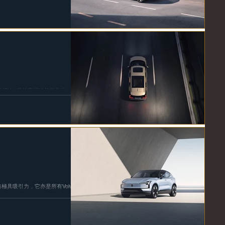
跨界車”。 日前在倫敦舉行的頒獎
 MPV，日前官網終於預告進一步
90 作為品牌首款的純電 MPV，
kr 009共享動力系統及電池
格極具吸引力，它亦是所有Volvo
36,000 歐元起。從2024年
 將於 2024...