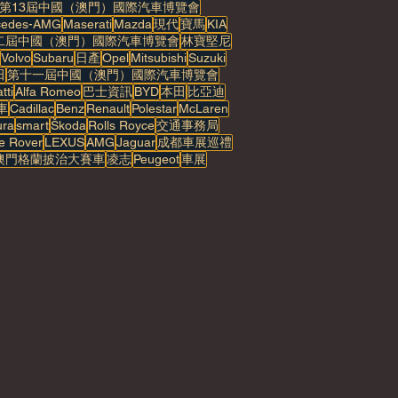
第13屆中國（澳門）國際汽車博覽會
cedes-AMG
Maserati
Mazda
現代
寶馬
KIA
二屆中國（澳門）國際汽車博覽會
林寶堅尼
Volvo
Subaru
日產
Opel
Mitsubishi
Suzuki
田
第十一屆中國（澳門）國際汽車博覽會
tti
Alfa Romeo
巴士資訊
BYD
本田
比亞迪
車
Cadillac
Benz
Renault
Polestar
McLaren
ura
smart
Škoda
Rolls Royce
交通事務局
e Rover
LEXUS
AMG
Jaguar
成都車展巡禮
澳門格蘭披治大賽車
凌志
Peugeot
車展