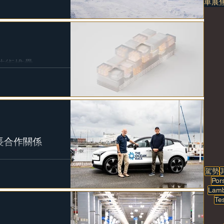
車展
一技術堆疊
有的工程師，努力引導到一個方向
。 從 EX90...
布延長合作關係
續的未來，並在需要的地方做出貢獻並
樣性。 作為Ocean Race超
駕勢
親緣關係，雙方夥伴關係的擴展，將能
Por
Lamb
Te