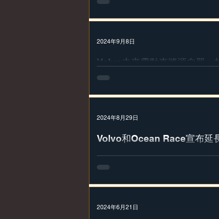
2024年9月8日
Volvo未來電動車將源自單
在瑞典哥德堡舉行的Volvo Capital Markets Day日上，將展示品牌全新的、改變遊戲
規則的技術規範。這項新方法將透過將品牌旗下所
來定義公司的未來：製造隨著時間的推移而變得更好的汽車
2024年8月29日
Volvo和Ocean Race宣
Volvo和Ocean Race都堅定地致力於建立更永
提供實際的改變，包括恢復和保護自然生態系統和生物多
過 25 年的合作夥伴，Volvo與海洋有著天然的
夠共同致力於海洋健...
2024年6月21日