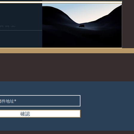
 6月發表
7日全球首次亮相，同日也將在指定
內公布更多關於新款小型 SUV 的
的想法之一。」
確認