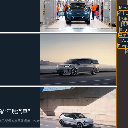
Mer
第十
生產EX90新型電動旗艦 SUV，
跑車
695美元起。 工廠的生產線投
豐
0 不僅擴展了品牌的純電車產品組
Buga
電單
Ac
Rang
極具辨識度的標誌性車頭燈呈現出宏偉
柵格的發光物料，其中包括首次出
的尾燈設計使 EM90...
選為“年度汽車”
0 就已榮獲首個重要獎項。作為這
陽報》授予 “年度汽車” 稱號，