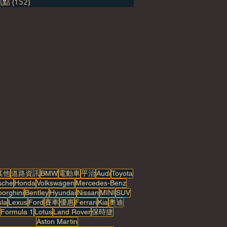
焦點
(152)
152 篇文章
其他
道路資訊
BMW
電動車
平治
Audi
Toyota
sche
Honda
Volkswagen
Mercedes-Benz
orghini
Bentley
Hyundai
Nissan
MINI
SUV
sla
Lexus
Ford
賽車
優惠
Ferrari
Kia
奧迪
Formula 1
Lotus
Land Rover
保時捷
Aston Martin