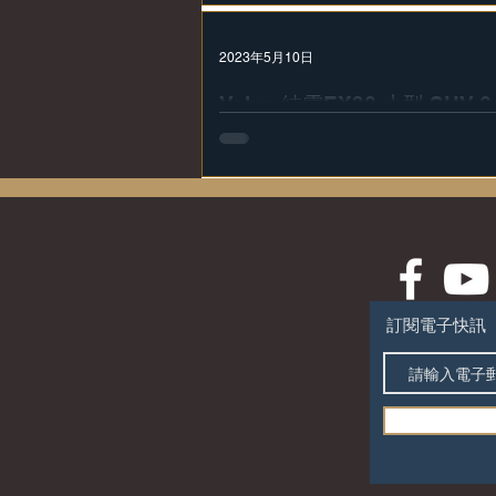
2023年5月10日
Volvo 純電EX30 小型 SUV
Volvo宣布全新的小型純電動EX30 SUV將在6月
市場接受訂購或預購。Volvo更聲明將在未來幾星期
細節。官方目前只透露：「從小處著想是我們最大
訂閱電子快訊