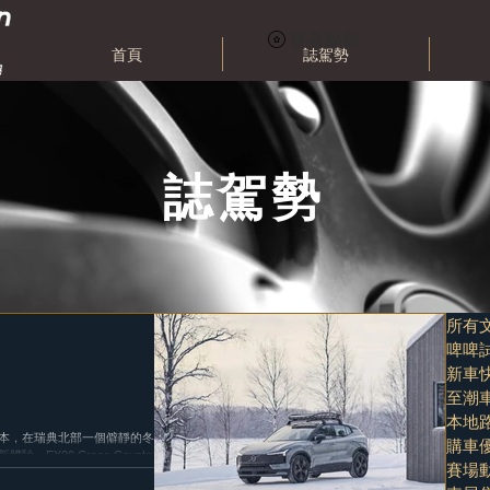
查看點數
首頁
誌駕勢
誌駕勢
所有
啤啤
新車
至潮
本地
ntry版本，在瑞典北部一個僻靜的冬季
購車
。EX30 Cross Country 是
賽場
設計。...