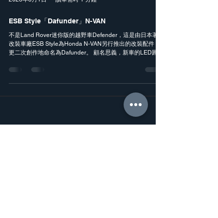
2023年3月1日
讀畢需時 1 分鐘
ESB Style「Dafunder」N-VAN
不是Land Rover迷你版的越野車Defender，這是由日本著名
改裝車廠ESB Style為Honda N-VAN另行推出的改裝配件，
更二次創作地命名為Dafunder。 顧名思義，新車的LED圓形
頭燈、水箱罩、保險桿套件，雙色車身及黑色車頂布局，以
至白色車身都是向D...