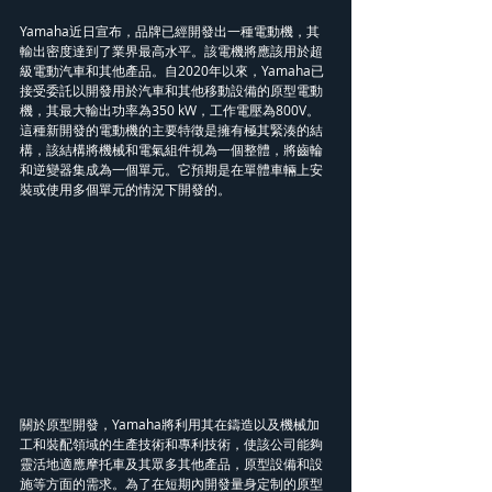
Yamaha近日宣布，品牌已經開發出一種電動機，其
輸出密度達到了業界最高水平。該電機將應該用於超
級電動汽車和其他產品。自2020年以來，Yamaha已
接受委託以開發用於汽車和其他移動設備的原型電動
機，其最大輸出功率為350 kW，工作電壓為800V。
這種新開發的電動機的主要特徵是擁有極其緊湊的結
構，該結構將機械和電氣組件視為一個整體，將齒輪
和逆變器集成為一個單元。它預期是在單體車輛上安
裝或使用多個單元的情況下開發的。
關於原型開發，Yamaha將利用其在鑄造以及機械加
工和裝配領域的生產技術和專利技術，使該公司能夠
靈活地適應摩托車及其眾多其他產品，原型設備和設
施等方面的需求。為了在短期內開發量身定制的原型