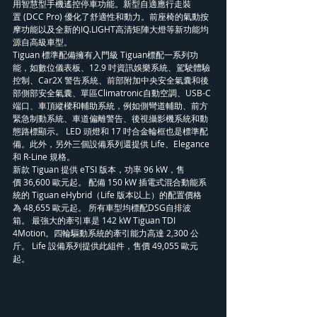
用智慧型手機遙控停車功能。新型自適應行走裝
置 (DCC Pro) 優化了舒適性和動力。前座椅的氣動按
摩功能以及全新的IQ.LIGHT高清矩陣大燈等新功能均
源自高級車型。
Tiguan 標準配備擁有入門級 Tiguan標配一系列功
能，如數位儀表板、12.9 吋資訊娛樂系統、駕駛體驗
控制、Car2X 警告系統、前部附加中央安全氣囊和後
部側部安全氣囊、單區Climatronic自動空調、USB-C 
端口、車頂縱樑和輔助系統，例如側彎道輔助、前方
緊急制動系統、車道偏離警告、後視攝影機系統和動
態路標顯示。 LED 頭燈和 17 吋合金輪框也是標準配
備。此外，另外三個設備系列還提供 Life、Elegance 
和 R-Line 規格。
新款 Tiguan 提供 eTSI 版本，功率 96 kW，售
價 36,600 歐元起。 配備 150 kW 插電式混合動能系
統的 Tiguan eHybrid（Life 版本以上）的配置價格
為 48,655 歐元起。 所有車型均標配DSG自排波
箱。 最強大的牽引車是 142 kW Tiguan TDI 
4Motion。四輪驅動系統的牽引能力高達 2,300 公
斤。 Life 設備系列提供此組件，售價 49,055 歐元
起。