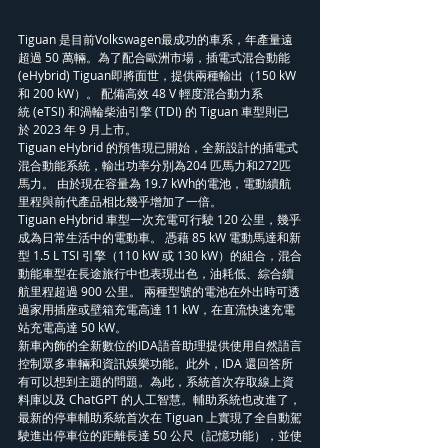
Tiguan 是目前Volkswagen最成功的車系，年產量遠
超過 50 萬輛。為了配合歐洲市場，插電式混合動能
(eHybrid) Tiguan即將面世，提供兩種輸出（150 kW 
和 200 kW）。 配備高效 48 V 輕度混合動力系
統 (eTSI) 和渦輪柴油引擎 (TDI) 的 Tiguan 車型則已
於 2023 年 9 月上市。
Tiguan eHybrid 的預售現已開始，全新設計的插電式
混合動能系統，輸出功率分別為204 匹馬力和272匹
馬力。 由於現在容量為 19.7 kWh的電池，電動續航
里程與前代產品相比幾乎增加了一倍。
Tiguan eHybrid 車型一次充電可行駛 120 公里，幾乎
成為日常生活中的電動車。 憑藉 85 kW 電動馬達和新
型 1.5 L TSI 引擎（110 kW 或 130 kW）的組合，混合
動能車型在長途旅行中也表現出色，油耗低、綜合續
航里程超過 900 公里。 兩種型號的電池在外出時可透
過家用插座或壁箱充電高達 11 kW，在直流快速充電
站充電高達 50 kW。
新車內飾的全新數位的IDA語音助理提供使用自然語言
控制眾多車輛和資訊娛樂功能。此外，IDA 還回答所
有可以想到主題的問題。為此，系統首次存取線上資
料庫以及 ChatGPT 的人工智慧。輔助系統也改進了，
最新的停車輔助系統首次在 Tiguan 上實現了全自動駕
駛進出停車位的距離長達 50 公尺（記憶功能），並使