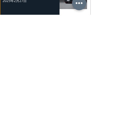
2025年2月27日
Mercedes-Benz 復古經典車展
2025年2月26日
Nissan Kicks 和 Murano 獲 J.D.
Power 評級
2025年2月25日
勞斯萊斯純電BLACK BADGE
SPECTRE
2025年2月24日
Bentley Mulliner 中國專屬訂製