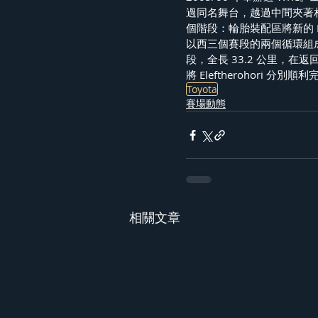
過同名舞台，越過中間夾著相鄰
個階段：輪胎裝配區將新的 Dafn
以西三個賽段的兩個循環組成
段，全長 33.2 公里，在返回的 
將 Eleftherohori
Toyota
賽場動態
相關文章