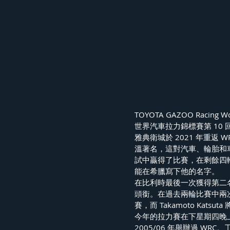
TOYOTA GAZOO Racing W
世界汽車拉力錦標賽第 10
雅典衛城於 2021 年重返 
溫著名，這對汽車、輪胎和車手來
試中贏得了比賽，在剩餘四輪
能在希臘寫下他的名字。
在比利時最後一次獲得第二名之
頭銜。在過去兩輪比賽中兩次獲獎
賽，而 Takamoto Katsuta
今年的拉力賽在下星期四晚
2005/06 年舉辦過 WR