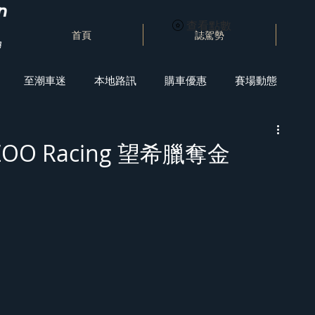
查看點數
首頁
誌駕勢
至潮車迷
本地路訊
購車優惠
賽場動態
ZOO Racing 望希臘奪金