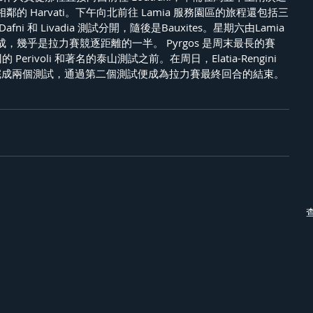
的 Harvati。下午向北前往 Lamia 服務園區的旅程還包括三
i 和 Livadia 測試分開，隨後是Bauxites。星期六由Lamia
，幾乎是拉力賽競逐距離的一半。 Pyrgos 是周末最長的賽
Perivoli 和著名的泰山測試之前。在周日，Elatia-Rengini 
 分別順利完成兩個測試，通過第二個測試便成為拉力賽最終回合的結束。