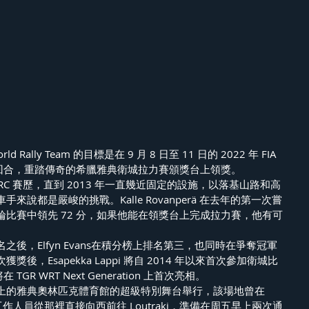
orld Rally Team 的目標是在 9 月 8 日至 11 日的 2022 年 FIA 
 回合，重踏傳奇的希臘雅典衛城拉力賽頒獎台上領獎。
WRC 賽歷，直到 2013 年一直幾近固定的設施，以落基山路和高
說都是嚴峻的挑戰。Kalle Rovanperä 在去年的第一次嘗
比賽中領先 72 分，如果他能在領獎台上完成拉力賽，他有可
後，Elfyn Evans在積分榜上排名第三，也同時在爭奪冠軍
後，Esapekka Lappi 將自 2014 年以來首次參加衛城比
 將在 TGR WRT Next Generation 上首次亮相。
上的雅典奧林匹克體育館的超級特別舞台舉行，該場地曾在 
C。工作人員從那裡直接向西前往 Loutraki，準備在周五早上兩次通