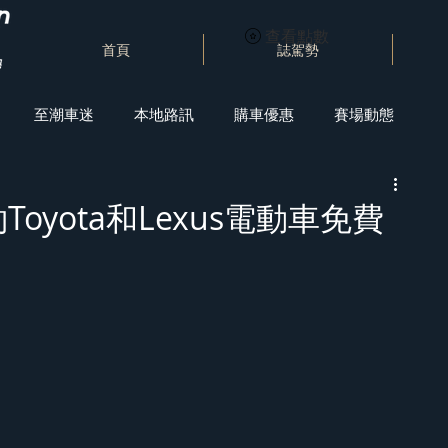
查看點數
首頁
誌駕勢
至潮車迷
本地路訊
購車優惠
賽場動態
約Toyota和Lexus電動車免費