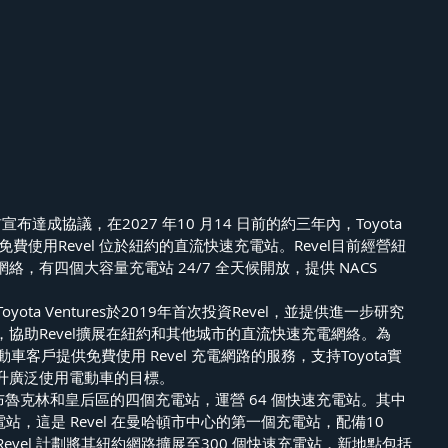
日前宣布達成協議，在2027 年10 月14 日前的約三年內，Toyota
戶可免費使用Revel 位於紐約的直流快速充電站。Revel目前經營紐
，有四個大容量充電站 24/7 全天候開放，提供 NACS 
yota Ventures於2019年首次投資Revel，並提供進一步研究
協助Revel擴展在紐約和其他城市的直流快速充電網絡。為
s RZ電動車客戶提供免費使用 Revel 充電網路的服務，支持Toyota實
升廣泛使用電動車的目標。
、布魯克林和皇后區的四個充電站，運營 64 個快速充電站。其中
 充電站，這是 Revel 在曼哈頓市中心的第一個充電站，配備10
，Revel 計劃將其紐約網路擴展至300 個快速充電站，新地點包括