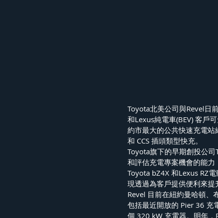
Toyota北美公司與Revel
和Lexus純電車(BEV) 客
約市最大的公共快速充電站網絡
和 CCS 插頭類型快充。
Toyota旗下的早期創投公司To
和評估充電專案機會的能力，
Toyota bZ4X 和Lexu
現透過為客戶提供便利來提
Revel 目前在紐約曼哈頓
包括最近開放的 Pier 36
個 320 kW 充電器。明年