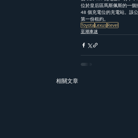
位於皇后區馬斯佩斯的一個
48 個充電位的充電站。
第一份租約。
Toyota
Lexus
Revel
至潮車迷
相關文章