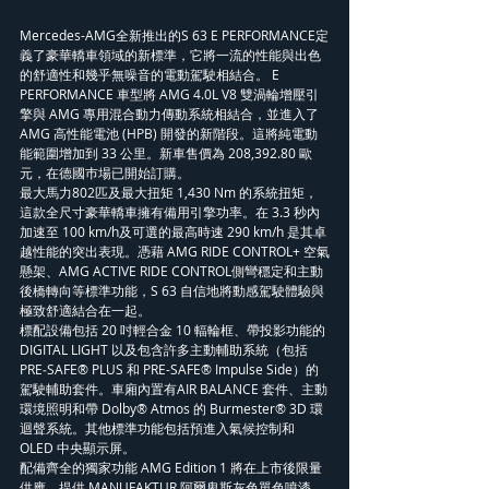
Mercedes-AMG全新推出的S 63 E PERFORMANCE定
義了豪華轎車領域的新標準，它將一流的性能與出色
的舒適性和幾乎無噪音的電動駕駛相結合。 E 
PERFORMANCE 車型將 AMG 4.0L V8 雙渦輪增壓引
擎與 AMG 專用混合動力傳動系統相結合，並進入了 
AMG 高性能電池 (HPB) 開發的新階段。這將純電動
能範圍增加到 33 公里。新車售價為 208,392.80 歐
元，在德國巿場已開始訂購。
最大馬力802匹及最大扭矩 1,430 Nm 的系統扭矩，
這款全尺寸豪華轎車擁有備用引擎功率。在 3.3 秒內
加速至 100 km/h及可選的最高時速 290 km/h 是其卓
越性能的突出表現。憑藉 AMG RIDE CONTROL+ 空氣
懸架、AMG ACTIVE RIDE CONTROL側彎穩定和主動
後橋轉向等標準功能，S 63 自信地將動感駕駛體驗與
極致舒適結合在一起。
標配設備包括 20 吋輕合金 10 輻輪框、帶投影功能的 
DIGITAL LIGHT 以及包含許多主動輔助系統（包括 
PRE‑SAFE® PLUS 和 PRE-SAFE® Impulse Side）的
駕駛輔助套件。車廂內置有AIR BALANCE 套件、主動
環境照明和帶 Dolby® Atmos 的 Burmester® 3D 環
迴聲系統。其他標準功能包括預進入氣候控制和 
OLED 中央顯示屏。
配備齊全的獨家功能 AMG Edition 1 將在上市後限量
供應，提供 MANUFAKTUR 阿爾卑斯灰色單色噴漆、