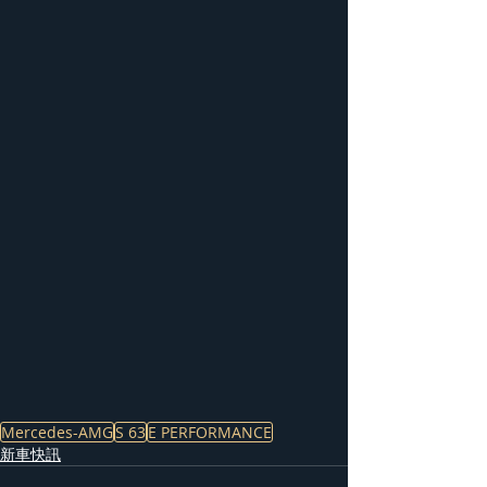
Mercedes-AMG
S 63
E PERFORMANCE
新車快訊