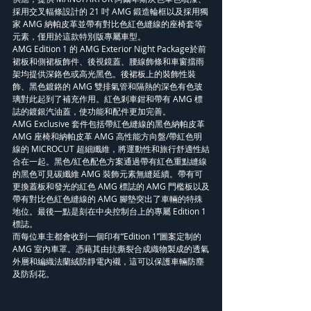
採用交叉輻條設計的 21 吋 AMG 鍛造輪框以及採用獨
家 AMG 納帕皮革並帶有對比色紅色縫線的座椅套等
元素，僅用於這款特別版專屬車型。
AMG Edition 1 的 AMG Exterior Night Package於前
裙板和側裙板飾件、後視鏡蓋、腰線飾條和車窗擋雨
架均提供深鉻色或高光黑色。後裙板上的裝飾性裝
飾、黑色鍍鉻的 AMG 雙排氣管和隔熱的深色有色玻
璃對此起到了補充作用。紅色剎車鉗和帶有 AMG 標
誌的鍍銀汽油蓋，使功能和配件更加完善。
AMG Exclusive 套件包括帶紅色縫線的黑色納帕皮革 
AMG 座椅和納帕皮革 AMG 高性能方向盤/帶紅色明
線的 MICROCUT 超細纖維，將運動性和旅行舒適性結
合在一起。黑色/紅色配色方案通過帶有紅色重點縫線
的黑色可見碳纖維 AMG 裝飾元素無縫延續。帶有可
更換蓋板和發光的紅色 AMG 標誌的 AMG 門檻板以及
帶有對比色紅色縫線的 AMG 腳墊突出了車輛的特殊
地位。最後一點是刻在中央控制台上的專屬 Edition 1 
標誌。
而每位車主都會收到一個印有“Edition 1”圖案定制的 
AMG 室內車罩。憑藉其由抗撕裂合成織物製成的透氣
外層和編織法蘭絨防靜電內襯，這可以保護車輛防塵
及防刮花。