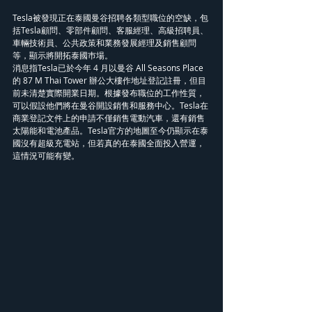
Tesla被發現正在泰國曼谷招聘各類型職位的空缺，包
括Tesla顧問、零部件顧問、客服經理、高級招聘員、
車輛技術員、公共政策和業務發展經理及銷售顧問
等，顯示將開拓泰國巿場。
消息指Tesla已於今年 4 月以曼谷 All Seasons Place 
的 87 M Thai Tower 辦公大樓作地址登記註冊，但目
前未清楚實際開業日期。根據發布職位的工作性質，
可以假設他們將在曼谷開設銷售和服務中心。Tesla在
商業登記文件上的申請不僅銷售電動汽車，還有銷售
太陽能和電池產品。Tesla官方的地圖至今仍顯示在泰
國沒有超級充電站，但若真的在泰國全面投入營運，
這情況可能有變。