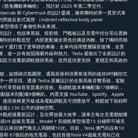
0 起（豁免機動車輛稅），預計於 2025 年第二季交付。
Cybercab 和 Cybertruck 的設計靈感，擁有獨特的單一貫穿式車
尾燈 （indirect reflective body panel 
球頂尖車型增添了象徵性和未來感。
特設計，包括車尾箱、投影燈、門檻板以及充電中控台等位置飾
獨特的外觀造型，內部更配備全黑色仿麂皮內飾。除了獨特而精
del Y 還打造了更寧靜的車廂，全車均採用雙層隔音玻璃，全景
，進一步有效阻隔紫外線和熱力。Tesla 還推出了全新設計的
氣阻力並重新調較懸掛系統，從而提供更安靜、更穩定和高效的
標誌性功能，如環繞式氛圍燈、通風前座和供乘客使用的後排8吋觸控式
Y 中一併呈現。透過 Tesha 原廠設計的全新高級音響系統，駕駛
均可享受錄音室質素的音效。長續航版本車輛配備17個喇叭，
則配備9個喇叭。內置支援 YouTube、Spotify、Apple 
串流功能。後排座椅更升級成為電動調蛟及可摺疊放平，輕鬆按下按鈕即
過2,130 公升的儲物空間。
外觀經過重新設計，旨在釋放最大效率，讓車主每次充電都能獲
V4 超級充電器，Model Y 長續航車型僅需15 分鐘即可補充
，足以來回澳門葡京人與關閘10次。目前，Tesla 澳門共設有10
和 67個目的地充電器，包括首個Tesla V4超級充電站已在