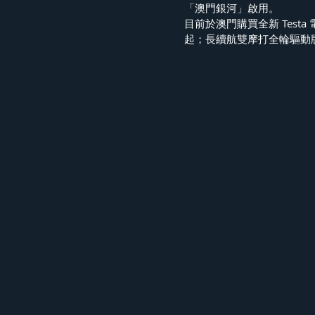
「澳門銀河」啟用。
目前於澳門購買全新 Testa
起；長續航雙摩打全輪驅動版售