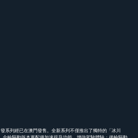
Y 限量版首發系列經已在澳門發售。全新系列不僅推出了獨特的「冰川
，全輪驅動版本更配備加速提升功能，增強駕駛體驗；後輪驅動