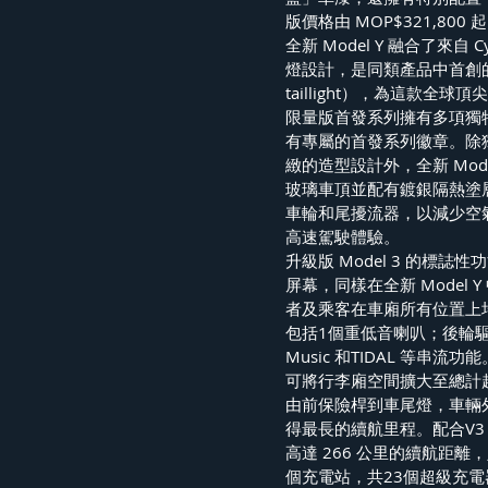
版價格由 MOP$321,80
全新 Model Y 融合了來自 
燈設計，是同類產品中首創的間接反射式
taillight），為這款全
限量版首發系列擁有多項獨
有專屬的首發系列徽章。除
緻的造型設計外，全新 Mo
玻璃車頂並配有鍍銀隔熱塗層
車輪和尾擾流器，以減少空
高速駕駛體驗。
升級版 Model 3 的
屏幕，同樣在全新 Model 
者及乘客在車廂所有位置上
包括1個重低音喇叭；後輪驅動版本
Music 和TIDAL 等
可將行李廂空間擴大至總計超
由前保險桿到車尾燈，車輛
得最長的續航里程。配合V3 或
高達 266 公里的續航距離
個充電站，共23個超級充電器