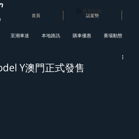
查看點數
首頁
誌駕勢
至潮車迷
本地路訊
購車優惠
賽場動態
Model Y澳門正式發售