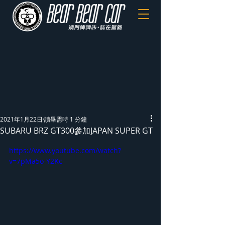
2021年1月22日
讀畢需時 1 分鐘
SUBARU BRZ GT300參加JAPAN SUPER GT
https://www.youtube.com/watch?
v=7pMa5o-Y2Kc