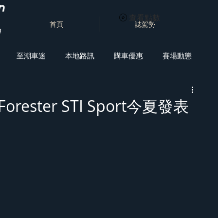
查看點數
首頁
誌駕勢
至潮車迷
本地路訊
購車優惠
賽場動態
orester STI Sport今夏發表