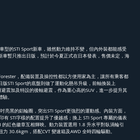
ster車型的STI Sport新車，雖然動力維持不變，但內外裝都能感受
新車暫只推出日版，預計於今夏正式在日本發表，售價未定，海
Forester，配備裝置及操控性都以方便用家為主，讓所有乘客都
STI Sport的底盤則做了運動化懸吊升級，前軸換裝上
 SFRD專用避震加及特設的後軸避震，作為重心高的SUV，進一步提升其
體驗。
吋亮黑的鋁輪圈，突出STI Sport更強烈的運動感。內裝方面， 
有 STI字樣的配置提升了優越感；換上 STI Sport 專屬的儀表
I 的紅色徽章互相輝映。動力裝置選用 1.8 升水平對臥渦輪引
力 30.6kgm，搭配CVT 變速箱及AWD 全時四輪驅動。