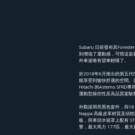
Subaru 日前發布其Fore
到增強了運動感，可惜這架
外車迷唯有望車輕嘆了。
於2018年6月推出的第五代
能享受到愉快舒適的空間。日版
Hitachi 的Astemo
運動型操控性及高品質駕駛
外觀採用亮黑色套件，與18 
Nappa 高級皮革材質及頭枕印
板，與車頭水箱罩上配有 ST
擎，最大馬力 177匹，最大扭