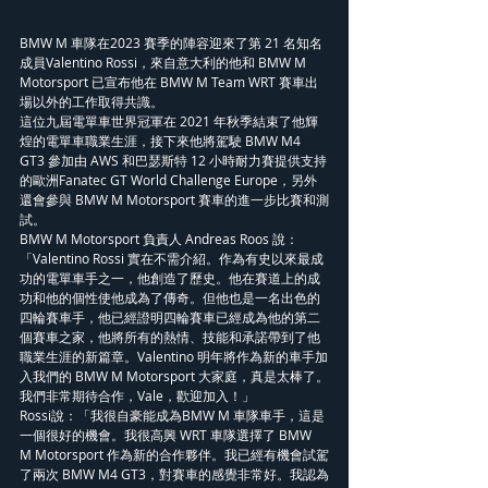
BMW M 車隊在2023 賽季的陣容迎來了第 21 名知名
成員Valentino Rossi，來自意大利的他和 BMW M 
Motorsport 已宣布他在 BMW M Team WRT 賽車出
場以外的工作取得共識。
這位九屆電單車世界冠軍在 2021 年秋季結束了他輝
煌的電單車職業生涯，接下來他將駕駛 BMW M4 
GT3 參加由 AWS 和巴瑟斯特 12 小時耐力賽提供支持
的歐洲Fanatec GT World Challenge Europe，另外
還會參與 BMW M Motorsport 賽車的進一步比賽和測
試。
BMW M Motorsport 負責人 Andreas Roos 說：
「Valentino Rossi 實在不需介紹。作為有史以來最成
功的電單車手之一，他創造了歷史。他在賽道上的成
功和他的個性使他成為了傳奇。但他也是一名出色的
四輪賽車手，他已經證明四輪賽車已經成為他的第二
個賽車之家，他將所有的熱情、技能和承諾帶到了他
職業生涯的新篇章。Valentino 明年將作為新的車手加
入我們的 BMW M Motorsport 大家庭，真是太棒了。
我們非常期待合作，Vale，歡迎加入！」
Rossi說：「我很自豪能成為BMW M 車隊車手，這是
一個很好的機會。我很高興 WRT 車隊選擇了 BMW 
M Motorsport 作為新的合作夥伴。我已經有機會試駕
了兩次 BMW M4 GT3，對賽車的感覺非常好。我認為