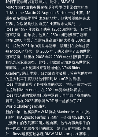
我們下賽季可以有競爭力。此外，BMW M 
Motorsport 讓我有機會在明年與兩位非常強大的車
手 Maxime Martin 和 Augusto Farfus 一起比賽。我
還有很多需要學習和改進的地方，但我希望能夠完成
任務，並以足夠快的速度在比賽週末去戰鬥。」
Rossi在 1997 年慶祝了他在 125cc 組別的第一個世界
冠軍頭銜，兩年後，他又在 250cc 組別獲得了冠軍。
他在 2000 年晉升至當時最高組別的大獎賽 500cc 組
別，並於 2001 年加冕世界冠軍。該組別在次年起便
被 MotoGP 取代，到 2005 年，他又獲得了四個世界
冠軍頭銜，隨後在 2008 年和 2009 年分別獲得了第八
和第九個冠軍頭銜。此後，他繼續定期為成為世界冠
軍而戰， 加上長期以來還通過他的 VR46 Rider 
Academy 騎士學校，致力於青年發展，旨在幫助年輕
的意大利車手實現將他們帶到 MotoGP 的目標。
Rossi早期還參與了各種賽車的測試，包括一級方程式
法拉利和Mercedes。在 2021 年賽季總決賽後，
Rossi從活躍的電單車比賽中退役，再開啟了賽車的新
篇章。他在 2022 賽季與 WRT 隊一起參加了GT 
World Challenge歐洲站。
新的一年，他將與BMW M 隊友Maxime Martin（比
利時）和Augusto Farfus（巴西）一起參加Bathurst 
（澳洲）的系列賽和耐力經典賽。他作為職業車手的
身份也給了他很多其他的嘗試，除了目前的固定任務
外，Rossi還將駕駛各種 BMW M Motorsport 賽車，