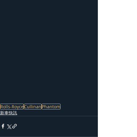
Rolls-Royce
Cullinan
Phantom
新車快訊