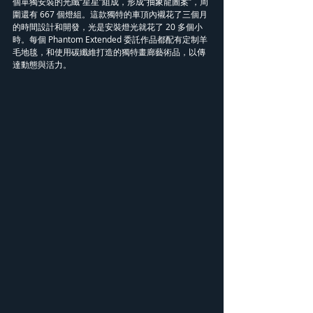
個單獨安裝的光纖“星星”組成，形成“抽象龍圖案”，周
圍還有 667 個燈組。這款獨特的車頂內襯花了三個月
的時間設計和開發，光是安裝燈光就花了 20 多個小
時。每個 Phantom Extended 委託作品都配有定制羊
毛地毯，和使用碳纖維打造的獨特畫廊藝術品，以傳
達動態與活力。