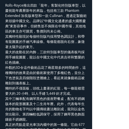
Rolls-Royce推出四款「龍年」客製化特別版車型，以
慶祝龍年農曆新年的來臨，包括有三款 Phantom 
Extended 加長版車型和一款 Cullinan，透過定製藝術
來頌揚中國文化。品牌以“中國文化遺產的盛大國際慶
典”來形容事件，但銷售並不侷限在中國巿場，其他地
區的車主亦可購買，售價則尚未公佈。
其獨特性顯現於每個特別版均採用雙色調設計，和帶
有龍圖案的手繪汽車線條。每條龍都面向右側，象徵
著太陽升起的東方。
最大的改動在於內飾，三款特別版車型的儀表板均採
用手繪龍圖案，龍以在中國文化中代表吉祥和繁榮的
紅色描繪。
外觀的3D令這件藝術品花了兩星期多的時間創作，這
種獨特的效果是由於藝術家使用了多種紅色，並分上
下色塗裝及四個階段塗層繪上，看起來就像藝術品被
雕刻到儀表板上。
獨特的不僅面板，頭枕上畫著的紅龍，每一條龍都需
要大約 20 小時、以人手縫 5,449 針才完成。
其中三輛車配有鋼琴黑色的後座野餐桌，配有不銹鋼
版本的龍形圖案及十二生肖年曆。此外，代表每年生
肖的動物名字均以中國傳統書法雕刻成，龍則以金色
突出顯示。第四輛較低調保守，採用了鋼琴黑色飾面
鑲嵌不銹鋼龍。
真正的亮點是星光車頂內襯中的第一條龍。它由 677 