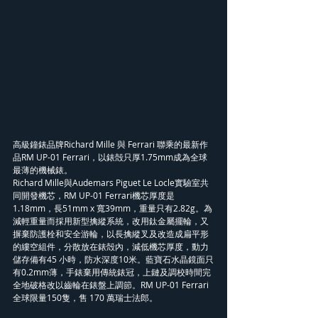
高級鐘錶品牌Richard Mille 與 Ferrari 聯乘的最新作
品RM UP-01 Ferrari，以錶殻只厚1.75mm成為全球
最薄的機械錶。
Richard Mille與Audemars Piguet Le Locle實驗室共
同開發機芯，RM UP-01 Ferrari機芯厚度是
1.18mm，長51mm x 寬39mm，重量只有2.82g。為
減輕重量而採用新型擒縱系統，改用鈦金屬擺輪，又
摒棄防護栓和安全游輪，以長擒縱叉及改造成扁平形
的縷空組件，分散放在錶殻內，減低機芯厚度，動力
儲存備有45 小時，防水深度10米。藍寶石水晶鏡面只
有0.2mm薄，手錶棄用傳統錶冠，上鏈及調校時間完
全地破格改以齒輪在錶盤上調節。RM UP-01 Ferrari
全球限量150隻，售 170 萬瑞士法郎。