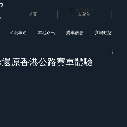
查看點數
首頁
誌駕勢
至潮車迷
本地路訊
購車優惠
賽場動態
ertex還原香港公路賽車體驗