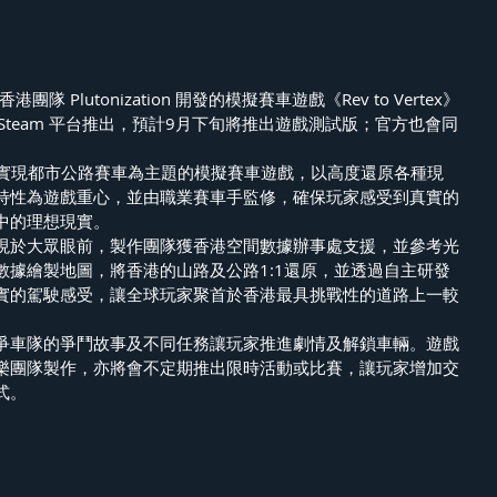
由香港團隊 Plutonization 開發的模擬賽車遊戲《Rev to Vertex》
 PC Steam 平台推出，預計9月下旬將推出遊戲測試版；官方也會同
》是一款以實現都市公路賽車為主題的模擬賽車遊戲，以高度還原各種現
特性為遊戲重心，並由職業賽車手監修，確保玩家感受到真實的
中的理想現實。
現於大眾眼前，製作團隊獲香港空間數據辦事處支援，並參考光
數據繪製地圖，將香港的山路及公路1:1還原，並透過自主研發
實的駕駛感受，讓全球玩家聚首於香港最具挑戰性的道路上一較
爭車隊的爭鬥故事及不同任務讓玩家推進劇情及解鎖車輛。遊戲
樂團隊製作，亦將會不定期推出限時活動或比賽，讓玩家增加交
式。