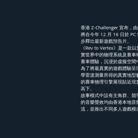
香港 Z-Challenger 宣布，
將在今年 12 月 16 日於
步釋出最新遊戲預告片。
《Rev to Vertex
實世界中的物理系統及賽車
賽車體驗，沉浸於虛擬空間
為了將最真實的遊戲體驗呈
學雷達測量所得的真實地型
的賽車物理引擎展現貼近現
高下。
故事模式中設有主角群、競
的音樂聲效均由香港本地音
流，並推出不同多人遊戲模