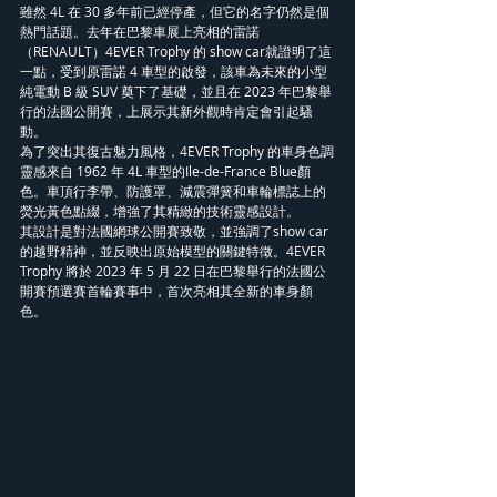
雖然 4L 在 30 多年前已經停產，但它的名字仍然是個
熱門話題。去年在巴黎車展上亮相的雷諾
（RENAULT）4EVER Trophy 的 show car就證明了這
一點，受到原雷諾 4 車型的啟發，該車為未來的小型
純電動 B 級 SUV 奠下了基礎，並且在 2023 年巴黎舉
行的法國公開賽，上展示其新外觀時肯定會引起騷
動。
為了突出其復古魅力風格，4EVER Trophy 的車身色調
靈感來自 1962 年 4L 車型的Ile-de-France Blue顏
色。車頂行李帶、防護罩、減震彈簧和車輪標誌上的
熒光黃色點綴，增強了其精緻的技術靈感設計。
其設計是對法國網球公開賽致敬，並強調了show car
的越野精神，並反映出原始模型的關鍵特徵。4EVER 
Trophy 將於 2023 年 5 月 22 日在巴黎舉行的法國公
開賽預選賽首輪賽事中，首次亮相其全新的車身顏
色。