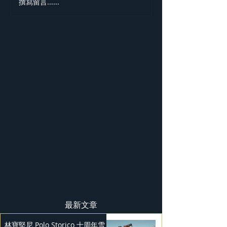
撰寫留言......
勞斯萊斯純電BLA
BADGE SPECTR
最新文章
林寶堅尼 Polo Storico 十周年雪