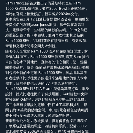
Ram Truck日前首次推出了備受期待的全新 Ram 
1500 REV電動貨卡車，並在SuperBowl上正式發表，
同時在官網上接受預訂，新車將於2024年交付。
新車廣告在2 月 12 日於社交媒體頻道發布，更由獲艾
美獎提名的演員Jason Jones出演，廣告旨在為高科
技、電動車帶來一些輕鬆的幽默的共鳴。Ram之前已
經重新定義了貨卡車領域，並將再次推出其全新的 
Ram 1500 REV，品牌目前正在續航里程、有效載荷、
牽引和充電時間等空間力求創新。
隨著今天全電動 Ram 1500 REV 的在線預訂開放，對
於該品牌而言，Ram 1500 REV 買家對購買 Ram 貨卡
車的信心水平與他們一直持有的信心相同，這一點至
關重要品牌。隨著 Ram 品牌屢獲殊榮的產品陣容擴展
到包括全新的全電動 Ram 1500 REV，該品牌為其所
有者提供了比以往更多的選擇來滿足他們的個人卡車
需求，目的是提供合適的 EV 卡車合適的時間。
Ram 1500 REV 以STLA Frame架構為基礎打造，車身
設計一體式比過往提升了科技層面，24吋輪框中央附
有發光的RAM字，與越野輪胎互相襯托出越野風格。
第二排座椅後增設的電動中門打通了車廂和貨斗，擴
闊了約18英尺的儲物空間。車頂的電容變色玻璃可調
整不同程度光線進入車廂，來調節光暗度。
新車暫未公布動力系統數據，但有傳將會採用增程式
引擎系統及雙電動馬達、四輪轉向系統，配備 800 V
電池組並支援 350kW 直流快叉，在 10 分鐘內可叉電