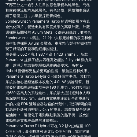
下部三分之一處引人注目的顏色漸變為純黑色。門檻
和前後擾流板均為純黑色。有色頭燈、尾燈和車窗延
續了這個主題，排氣管採用青銅色。
Sonderwunsch Panamera Turbo 的透明塗層含有真
金汽化薄片，營造出具有深度效果的高級外觀。外觀
還採用新開發的 Avium Metallic 顏色細條紋，並整合 
Sonderwunsch 標誌。21 吋中央鎖定輪框的表面和側
窗框架也採用 Avium 金屬漆。車尾精心製作的徽標體
現了精湛的工藝和對細節的關注。
車身長 5,052 × 寬 1,937 × 高 1,423（mm）。新款 
Panamera 提供了總共四種高效能的 E-Hybrid 動力系
統，以滿足對該類型驅動系統的高要求。所有 E-
Hybrid 變體都受益於更高的性能、續航里程和效率。
Panamera Turbo E-Hybrid 已做好面世準備。其動力
系統的核心是經過根本改造的 4.0L V8 渦輪引擎。新
開發的電動馬達輸出功率達190 匹馬力，它們共同組
成680 匹馬力的系統輸出，系統最大扭矩達到令人印
象深刻的 930 Nm。品牌將電動馬達放到全面重新設
計的八速 PDK 雙離合器波箱的外殼中，取消單獨的電
動馬達外殼可減輕約 5 公斤的重量。該裝置整合到波
箱油路中，還優化了電動驅動裝置的熱平衡，並允許
電動馬達實現更高度的連續輸出。
Panamera Turbo E-Hybrid 可在 3.2 秒內加速至 100 
公里/小時，最高時速可達 315 公里/小時，電池容量
為25.9 kWh，這使得 WLTP 聯合循環中的等效電動續