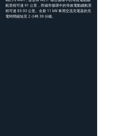
航里程可達 91 公里，而城市循環中的等效電動續航里
程可達 83-93 公里。全新 11 kW 車用交流充電器的充
電時間縮短至 2 小時 39 分鐘。