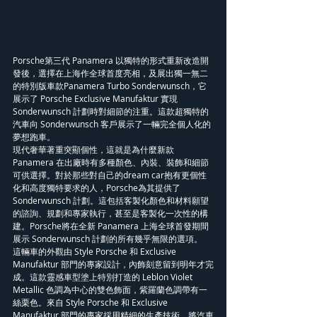
Porsche第三代 Panamera 以獨特的形式重新改造開
發後，選擇在上海作全球首度亮相，及展出獨一無二
的特別版車款Panamera Turbo Sonderwunsch，它
展示了 Porsche Exclusive Manufaktur 實現 
Sonderwunsch 計劃時對細節的注重。這款超獨特的
汽車向 Sonderwunsch 客戶展示了一輛完全個人化的
夢想跑車。
現代奢華著重突顯個性，這就是為什麼新款 
Panamera 在出廠時有多種顏色、內裝、裝飾和細節
可供選擇。對於那些對自己的dream car抱有更個性
化和高度獨特要求的人，Porsche為其提供了 
Sonderwunsch 計劃。這包括客製化顏色和材料願望
的諮詢、規劃和專家執行，甚至是客製化一次性的構
建。Porsche將在全新 Panamera 上海全球首發期間
展示 Sonderwunsch 計劃的所有幾乎無限的選項。
這輛車的外觀由 Style Porsche 和 Exclusive 
Manufaktur 部門的專家設計，內飾刻意留到明年才完
成。這款靈感車型塗上特別打造的 Leblon Violet 
Metallic 色調為中心的雙色飾面，紫羅蘭色調帶有一
絲栗色。來自 Style Porsche 和 Exclusive 
Manufaktur 部門的專家採用精細的生產技術，將汽車