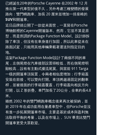
已經誕生20年的Porsche Cayenne 在2002 年 12 月
推出第一代車型於後不久，另外考慮三種變體的發展
路向：雙門轎跑車、加長 20 厘米並增加一排座椅的
SUV
和開篷車。
近日品牌就公開了一款從未面世，一直留在Porsche
博物館裡的Cayenne開篷版本。然而，它並不算是原
型，而是所謂的Package Function Model。設計師拆
除了車頂，但沒有在車身進行加固，所以此車從未在
路面試駕，只能用其他車輛乘載著運送到指定目的
地。
這架Package Function Model設計了兩個不同的車
尾，左側尾燈在汽車後部設置得較低，而右側尾燈明
顯較高，設有有主動式擾流尾翼。與當前 911 Targa 
一樣的開篷車頂裝置，令兩者相似度增加；行李箱蓋
安裝在前後，可以雙向打開。車頂將越過固定的翻車
桿，並被後面的行李箱蓋覆蓋，行李箱蓋向相反方向
打開，以 Z 形折疊。車門加長了20公分，全車約長4.8
米。
雖然 2002 年的雙門轎跑車概念後來再次被採納，並
於 2019 年在成功套用在量產車型中，但Porsche並沒
有進一步拓展開篷車巿場。主要是基於成本與盈利無
法取得平衡的考量，以及在巿場上， SUV 畢竟比雙門
開篷車更受大眾歡迎。