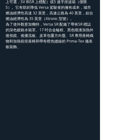
上可選，SV 和SR 上標配）或5 速手排波箱（僅限
S）。它有助於降低 Versa 駕駛者的擁有成本，城市
燃油經濟性高達 32 英里，高速公路為 40 英里，綜合
燃油經濟性為 35 英里（Xtronic 型號）。
為了使外觀更加獨特，Versa SR 配備了帶有SR 標誌
的深色鍍鉻水箱罩、17 吋合金輪框、黑色噴漆加熱外
後視鏡、後擾流板、皮革包覆方向盤、SR 專用座椅織
物和加熱前排座椅和帶有橙色縫線的 Prima-Tex 儀表
板裝飾。