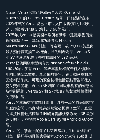
Nissan Versa房車已連續兩年入選《Car and 
Driver's》的“Editors' Choice"名單，日前品牌宣布
2025年式的Versa 現已上市，入門版售價17,190美元
起，頂級版Versa SR售$21,190美元起。
2025年式Versa 是美國巿場所有新車中建議零售價最
低的車型之一，其新增功能包括 Nissan 
Maintenance Care 計劃，可在兩年或 24,000 英里內
最多預付費更換三次機油，以先到者為準。Versa S 
和 SV 等級還配備了帶有標誌性的 LED 頭燈。
Versa提供同類車型獨有的 Nissan Safety Shield® 
360 功能，所有 Versa 等級車型均標配帶行人偵測功
能的自動緊急煞車、車道偏離警告、後自動煞車和遠
光燈輔助系統。可用的安全技術包括盲點警告和後方
交叉交通警報。Versa SR 增加了同級車獨有的智慧巡
航控制系統，Versa SV 和 SR 增加了智慧駕駛警覺性
的便利功能。
Versa的車廂空間寬敞且實用，具有一流的前頭部空間
和腿部空間，為身材較高的駕駛者提供了空間。直覺
的連接技術包括標準 7 吋觸屏資訊娛樂系統（SR 級別
為 8 吋），並提供 Apple CarPlay 和 Android Auto功
能。
Versa 的引擎蓋下配備了122 匹馬力、1.6L直列四缸
引擎，搭配平穩且響應靈敏的Xtronic 波箱（S級別以