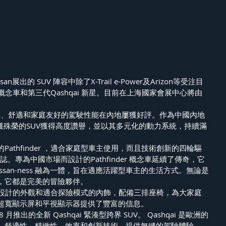
an展出的 SUV 陣容中除了X-Trail e-Power及Arizon等受注目
er 概念車和第三代Qashqai 新星。目前在上海國家會展中心將由
堅固耐用、舒適和家庭友好的駕駛性能在內地屢獲好評。作為中國內地
獲殊榮的SUV獲得高度讚譽，並以其多元化的動力系統，持續滿
推出的Pathfinder ，適合家庭型車主使用，而且技術創新的四輪驅
誌。專為中國市場而設計的Pathfinder 概念車延續了傳奇，它
ssan-ness 融為一體，旨在適應活躍型車主的生活方式。無論是
，它都是完美的冒險夥伴。
具有重新設計的外觀和適合探險模式的內飾，配備三排座椅，為大家庭
超寬顯示屏和平視顯示器提供了豐富的信息。
推出的全新 Qashqai 緊湊型跨界 SUV。 Qashqai 是歐洲的
、舒適性、精緻性、效率和創新技術，提供無縫的駕駛體驗。