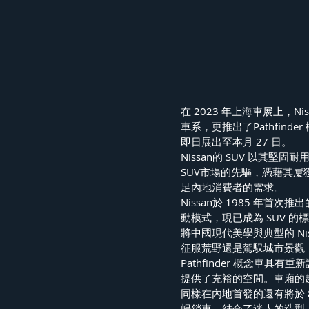
在 2023 年上海車展上，Niss
車系，更推出了Pathfind
即日展出至本月 27 日。
Nissan的 SUV 以其
SUV市場的先驅，憑藉其屢
足內地消費者的需求。
Nissan於 1985 年首次
動模式，現已成為 SUV 的標
將中國現代美學與典型的 Ni
征服荒野還是駕馭城市景觀
Pathfinder 概念車
提供了充裕的空間。車廂的
同樣在內地首發的還有將於 8 月
暢銷車，結合了迷人的造型