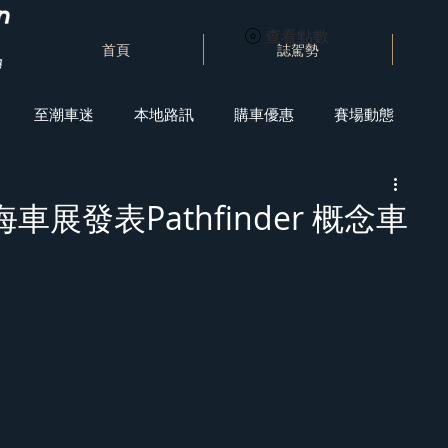
查看點數
首頁
誌駕勢
至潮車迷
本地路訊
購車優惠
賽場動態
上海車展發表Pathfinder 概念車