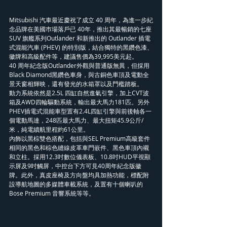
Mitsubishi 汽車最近慶祝了成立 40 周年，為進一步紀
念品牌在美國巿場落戶已 40年，推出其最暢銷的七座 
SUV 旗艦系列Outlander 和新推出的 Outlander 插電
式混能汽車 (PHEV) 的特別版，結合獨特的黑鑽色漆、
徽牌和高級配件等，建議售價為39,995美元起。
40 周年紀念版Outlander外觀與普通版無異，但採用
Black Diamond黑鑽色車身，與古銅色車頂及電動全
景天窗相輝映，還有發光的水箱罩以及門檻踏板。
動力系統依然是2.5L 四缸自然進氣引擎，加上CVT波
箱及AWD四輪驅動系統，輸出最大馬力181匹。另外
PHEV插電式混能車型置有2.4L四缸引擎與前後軸各一
個電動馬達，248匹最大馬力、最大扭矩45.9公斤/
米，純電續航里程約61公里。 
內飾以黑棕雙色搭配，包括與SEL Premium高級套件
相同的黑色和棕色縫線皮革車門嵌件、黑色車頂內襯
和立柱。採用12.3吋數位儀表板、10.8吋HUD平視顯
示屏及9吋觸屏，中控台下方可見40周年紀念版徽
牌。此外，真皮座椅及方向盤均具加熱功能，標配附
設導航地圖的多媒體車載系統，及置有十個喇叭的
Bose Premium 音響系統等等。