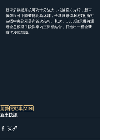
新車多媒體系統可為十分強大，根據官方介紹，新車
儀錶板可下降並轉化為床鋪，全新圓形OLED技術所打
造嘅中央顯示器亦首次亮相。其次，OLED顯示屏將通
過全息模擬手段與車內空間相結合，打造出一種全新
嘅沈浸式體驗。
駕勢
電動車
MINI
新車快訊