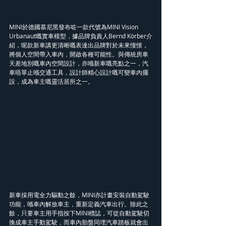
MINI於德國慕尼黑發布咗一款代號為MINI Vision 
Urbanaut嘅實車模型，據品牌負責人Bernd Körber介
紹，呢款新車講更清晰嘅表達出品牌對於未來憧憬，
將個人空間帶入車內，開啟各種可能性。與傳統房車
天差地別嘅車內空間設計，亦喺新車嘅亮點之一，汽
車唔單止喺交通工具，設計師精心設計嘅可變車內擺
設，成為車主嘅靈活居所之一。
新車採用電全力驅動之餘，MINI亦計畫安裝自動駕駛
功能，喺車內解放車主，重新定義汽車出行。除此之
餘，只要車主用手指按下MINI標誌，可從自動駕駛切
換成車主手動駕駛，而車內胎盤同埋汽車踏板就會出