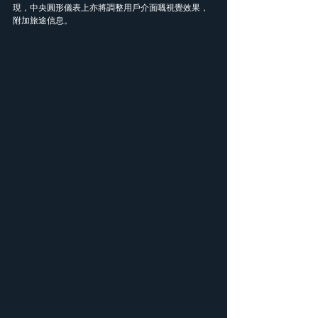
現，中央圓形儀表上亦將調整用戶介面嘅視覺效果，
附加旅途信息。