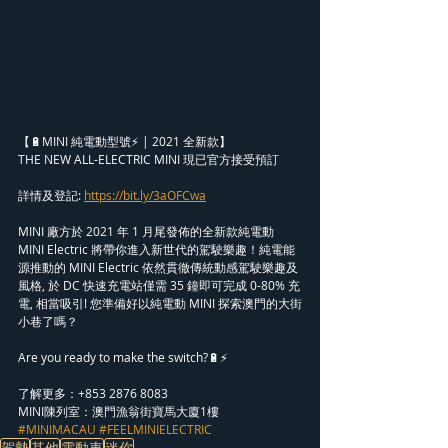
【🔋MINI 純電動型號⚡️ | 2021 全新款】
THE NEW ALL-ELECTRIC MINI 現已官方接受預訂
詳情及登記: 
https://bit.ly/3aOFCwa
MINI 廠方於 2021 年 1 月尾發佈的全新款純電動 
MINI Electric 將帶你進入新世代的駕駛樂趣！純電能
源推動的 MINI Electric 依然貫徹傳統動感駕駛樂趣及
風格, 於 DC 快速充電站僅需 35 鐘即可完成 0-80% 充
電, 相當吸引! 您準備好以純電動 MINI 探索澳門的大街
小巷了嗎？
Are you ready to make the switch?🔋⚡️
了解更多：+853 2876 8083
MINI陳列室：澳門漁翁街寶馬大廈1樓
#MINIMACAU
#FEELMINIELECTRIC
駕勢
其他
電動車
迷你