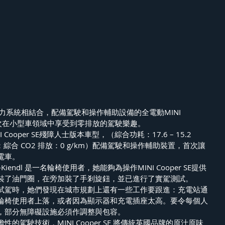
動力系統相結合，配備駕駛和操作輔助設備的全電動MINI 
士首次在小型車領域中享受到零排放的駕駛樂趣。
 Cooper SE殘障人士版本車型，（綜合功耗：17.6 – 15.2 
LTP；綜合 CO2 排放：0 g/km）配備駕駛和操作輔助裝置，首次讓
電車。 
t-Kiendl 是一名輪椅使用者，她能夠為操作MINI Cooper SE提供
裝了油門圈，在旁加裝了手剎旋鈕，並已進行了實駕測試。
試駕時，她們發現在城市規劃上還有一些工作要跟進：充電站通
輪椅使用者上落，或者因為顯示器和充電插座太高。要令每個人
，部分無障礙設施必須作調整與包容。
的駕駛技術，MINI Cooper SE 將傳統英國品牌的原汁原味