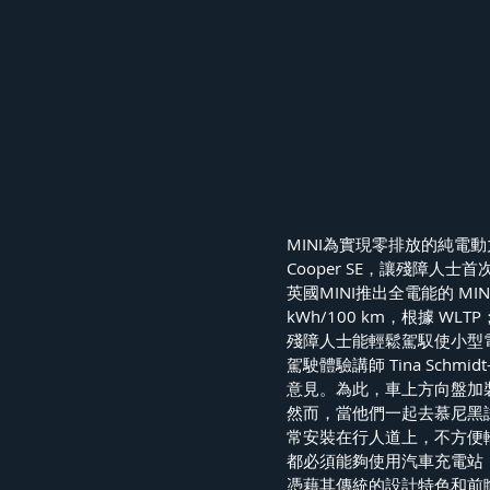
MINI為實現零排放的純電
Cooper SE，讓殘障人
英國MINI推出全電能的 MINI
kWh/100 km，根據 W
殘障人士能輕鬆駕馭使小型
駕駛體驗講師 Tina Schmid
意見。為此，車上方向盤加
然而，當他們一起去慕尼黑
常安裝在行人道上，不方便
都必須能夠使用汽車充電站
憑藉其傳統的設計特色和前瞻性