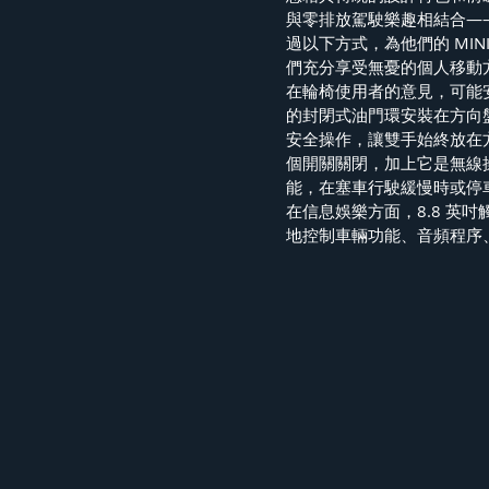
與零排放駕駛樂趣相結合—
過以下方式，為他們的 MI
們充分享受無憂的個人移動
在輪椅使用者的意見，可能
的封閉式油門環安裝在方向
安全操作，讓雙手始終放在
個開關關閉，加上它是無線
能，在塞車行駛緩慢時或停
在信息娛樂方面，8.8 英吋
地控制車輛功能、音頻程序