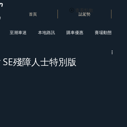
查看點數
首頁
誌駕勢
至潮車迷
本地路訊
購車優惠
賽場動態
per SE殘障人士特別版