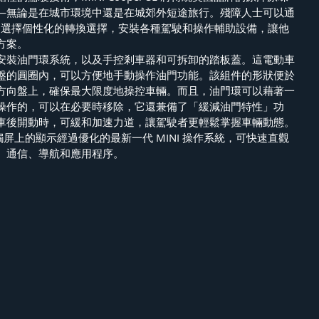
—無論是在城市環境中還是在城郊外短途旅行。殘障人士可以通
NI選擇個性化的轉換選擇，安裝各種駕駛和操作輔助設備，讓他
方案。
安裝油門環系統，以及手控剎車器和可拆卸的踏板蓋。這電動車
盤的圓圈內，可以方便地手動操作油門功能。該組件的形狀便於
方向盤上，確保最大限度地操控車輛。而且，油門環可以藉著一
操作的，可以在必要時移除，它還兼備了「緩減油門特性」功
車後開動時，可緩和加速力道，讓駕駛者更輕鬆掌握車輛動態。
觸屏上的顯示經過優化的最新一代 MINI 操作系統，可快速直觀
、通信、導航和應用程序。