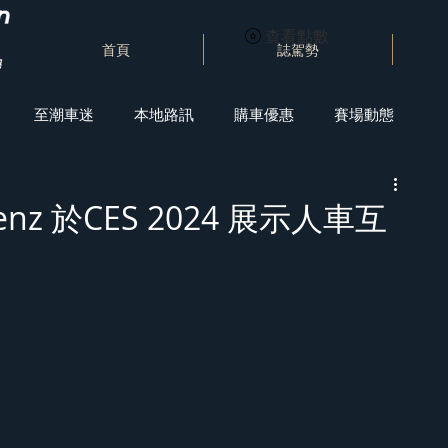
查看點數
首頁
誌駕勢
至潮車迷
本地路訊
購車優惠
賽場動態
Benz 於CES 2024 展示人車互