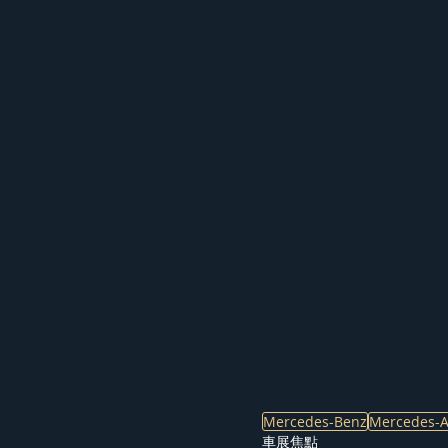
Mercedes-Benz
Mercedes-
車展焦點