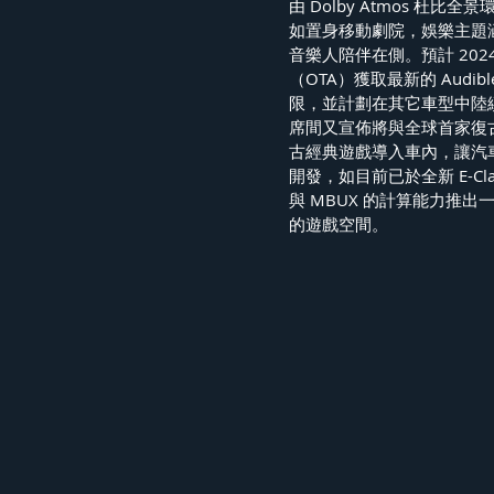
由 Dolby Atmos 杜比全
如置身移動劇院，娛樂主題涵
音樂人陪伴在側。預計 2024
（OTA）獲取最新的 Audible
限，並計劃在其它車型中陸
席間又宣佈將與全球首家復古遊戲
古經典遊戲導入車內，讓汽車成
開發，如目前已於全新 E-C
與 MBUX 的計算能力推
的遊戲空間。