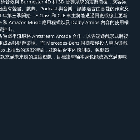
景環繞音效與 Burmester 4D 和 3D 音響系統的震撼包覆，乘客宛
蓋有聲書、戲劇、Podcast 與音樂，讓旅途皆由喜愛的作家及
 年第三季開始，E-Class 和 CLE 車主將能透過回廠或線上更新
 和 Amazon Music 應用程式以及 Dolby Atmos 內容的使用權
續推出。
串流服務 Antstream Arcade 合作，以雲端遊戲形式將復
為移動遊樂場。而 Mercedes-Benz 同樣積極投入車內遊戲
lass 上推出的遊戲體驗，並將結合車內感測器、致動器
出一款充滿未來感的速度遊戲，目標讓車輛本身也能成為充滿趣味