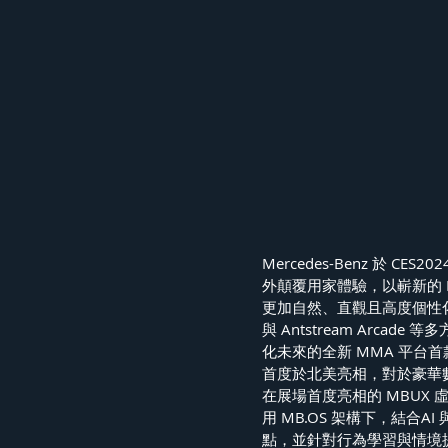
Mercedes-Benz 於
外顛覆用家體驗，以嶄新的 M
更加自然、直觀且高度個性化的人車
與 Antstream Arc
化未來的全新 MMA 平台首款概念
首度於北美亮相，對於豪華
在展場首度亮相的 MBUX 虛
用 MB.OS 架構下，結合
點，並針對行為學習與情境