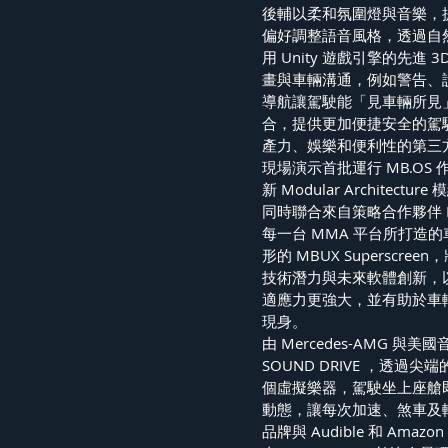
後輔以柔和氛圍燈與音樂，
偏好調整語音風格，透過自
用 Unity 遊戲引擎的先進
畫與車輛溝通，例如警告、說話、思
導航讓駕駛能「見車輛所見
合，提供更加便捷安全的駕
產力、娛樂和便利性的第三
現場演示首批運行 MB.OS 作
新 Modular Archite
同時聯合來自策略合作夥伴 
每一台 MMA 平台所打造的車
形的 MBUX Supers
技術潛力與未來軟體創新，以專用
適應力更強大，並有助於車輛
現身。
由 Mercedes-AMG 與美
SOUND DRIVE ，透
個虛擬樂器，駕駛坐上座艙即化身
動態，讓每次加速、煞車及
品牌與 Audible 和 Am