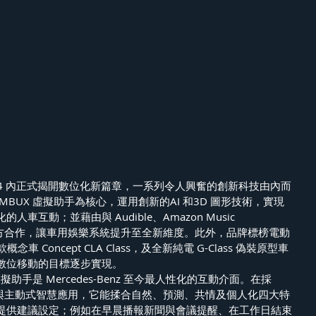
 CES2024 內正式揭開數位化新篇章，一系列令人興奮的創新科技由內而
BUX 虛擬助手為核心，運用創新的AI 和3D 圖形技術，實現
互動；並藉由與 Audible、Amazon Music 
ade 等多方合作，讓車用娛樂系統提升至全新維度。此外，品牌標榜電動
車 Concept CLA Class，及全新純電 G-Class 偽裝原型車
數位移動的目標逐步實現。
擬助手是 Mercedes-Benz 至今最人性化的互動介面。在採
AI 與主動式智慧應用，它能揉合自然、預測、共情及個人化四大特
提供建議設定；例如在早晨播報新聞與會議提醒、在工作日結束