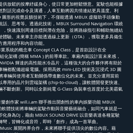
提供放鬆的按摩紓緩身心，使日常更加輕鬆愜意。駕駛也能根據
然對話完成命令及溝通，人車互動將因共情連結更具溫度。利
 3D 圖形的視覺反饋技術下，不僅能透過 MBUX 虛擬助手頭像動
考等。透過此技術，MBUX Surround Navigation 環繞
」，快速識別周邊目標與潛在危險，並將路線指引和輔助無縫結
駛體驗。未來車主亦能透過線上更新（OTA），獲取更多具備生
方應用程序和內容功能。
業系統的概念車 Concept CLA Class，是首款設計在全
cture 模組化架構 (簡稱 MMA ) 的前導車款。車廂內裝設計富未來感，
NVIDIA 輝達的高性能水冷晶片，這種強大的合作夥伴將有助於
輛都配備超級電腦。採用高效 mini-LED 技術及沉浸式 3D 圖
creen，將車輛與使用者互動關係帶進數位化的未來。並充分運用當前
的晶片到雲端架構 (chip-to-cloud)，讓軟體開發更快速、
不斷創新。同時以全新純電 G-Class 偽裝車也首度於北美霸氣
國音樂創作家 will.i.am 聯手推出開創性的車內娛樂功能 MBUX 
過尖端的軟體技術將車輛的駕駛作動與音樂藝術融合，如同汽車就是一
為DJ，藉由 MBUX SOUND DRIVE 以音樂表達各種駕駛
轉彎，皆轉化成音符，即時「創作」成為一首單曲。
azon Music 展開跨界合作，未來將聯手提供頂尖的數位內容。藉