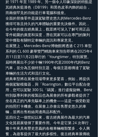
於 1971 年至 1989 年。另一個令人印象深刻的特點是
其經典灰藍漆色（DB199）和黑色皮革內飾的組合，
而兩個罕見的功能是行車電腦和後座。
全面的替換零件是讓駕駛歷史悠久的Mercedes-Benz
獲得可靠且持久的汽車體驗的重要先決條件。因此，
在今年的復古經典展上，觀眾將可深入了解可用正品
零件範圍的廣度和深度，潛在買家可以在專門的陳列
室中獲取有關特定車輛的資訊和專家意見。
在展覽上，Mercedes-Benz博物館將透過 C 215 車型
系列的 CL 600 豪華雙門轎跑車來預告即將在2025年4
月11日至11月2日舉行的「Youngtimer」特別展覽。
屆時將展出不少於十輛1990年代至2000年代的Benz
汽車，並分為五個特別主題，每個主題都傳達了駕駛
車輛的生活方式和流行文化。
經典車型將在展會現場帶來更多驚喜，例如，將提供
兩個駕駛模擬器，與「Roarington」數位平台配合使
用，您可以駕駛 300 SL「鷗翼」進行虛擬旋轉。Benz
特別版專利車的複製品也為展會的所有參觀者提供了
坐在真正的汽車先驅車上的機會——這是一個受歡迎
的拍照打卡機會。在展會上亦會出售歷史悠久的車
輛，並將出售粉絲周邊商品和配件。
近四分之一個世紀以來，復古經典展作為最大的汽車
文化貿易展發揮了重要作用。今年是它第 24 次舉行，
幾十年來具有歷史意義的各種車輛種類繁多，令人興
奮，為遊客提供了最大的多樣性。復古經典車展傳統