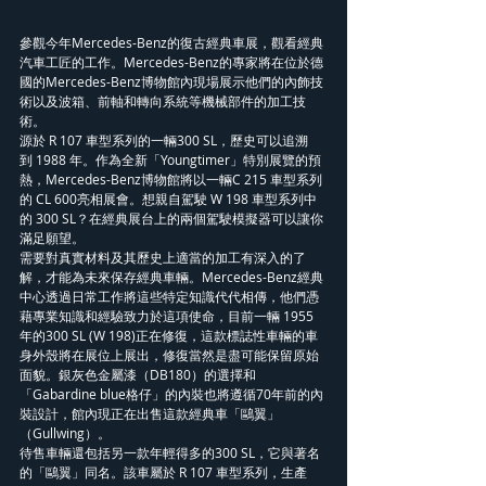
參觀今年Mercedes-Benz的復古經典車展，觀看經典
汽車工匠的工作。Mercedes-Benz的專家將在位於德
國的Mercedes-Benz博物館內現場展示他們的內飾技
術以及波箱、前軸和轉向系統等機械部件的加工技
術。
源於 R 107 車型系列的一輛300 SL，歷史可以追溯
到 1988 年。作為全新「Youngtimer」特別展覽的預
熱，Mercedes-Benz博物館將以一輛C 215 車型系列
的 CL 600亮相展會。想親自駕駛 W 198 車型系列中
的 300 SL？在經典展台上的兩個駕駛模擬器可以讓你
滿足願望。
需要對真實材料及其歷史上適當的加工有深入的了
解，才能為未來保存經典車輛。Mercedes-Benz經典
中心透過日常工作將這些特定知識代代相傳，他們憑
藉專業知識和經驗致力於這項使命，目前一輛 1955 
年的300 SL (W 198)正在修復，這款標誌性車輛的車
身外殼將在展位上展出，修復當然是盡可能保留原始
面貌。銀灰色金屬漆（DB180）的選擇和
「Gabardine blue格仔」的內裝也將遵循70年前的內
裝設計，館內現正在出售這款經典車「鷗翼」
（Gullwing）。
待售車輛還包括另一款年輕得多的300 SL，它與著名
的「鷗翼」同名。該車屬於 R 107 車型系列，生產