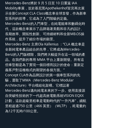
Mercedes-Benz將於 9 月 5 日至 10 日重返 IAA 
Mobility車展，並於慕尼黑Apothekenhof皇宮再次展
示全新Concept CLA Class概念車全球首發，作為新車
型系列的前導，它成為了入門階級的定義。
Mercedes-Benz的入門車型，在純電能車和數碼化時
代，這款概念車展示了品牌藉著美觀和非凡的設計、
長期效率、開拓性創新、可持續材料和全新MB.OS操
作系統，提升了細分市場的願景。
Mercedes-Benz 主席Ola Källenius ：“CLA 概念車是
全新純電車產品組合的先導，它將成為Mercedes-
Benz的入門版標階，我們將大幅提升在這一領域的產
品。在我們新的專用 MMA 平台上重新開發。所有這
些車型都是為了實現一個目標而設計的使命：重新定
義客戶對這種格式的期望的各個方面。”
Concept CLA作為品牌設計的第一個車型系列的先
驅，選取了MMA（Mercedes-Benz Modular 
Architecture）平台模組化架構。它標誌著
Mercedes-Benz邁向純電未來的下一步。使用直接源
自突破性技術的下一代超高效電動系統VISION EQXX 
計劃，這款超級里程車是電動時代的“一升汽車”，續航
里程超過750 公里（466 英里）（WLTP），耗電量約
為12千瓦時/100公里。