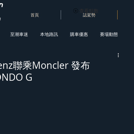
查看點數
首頁
誌駕勢
至潮車迷
本地路訊
購車優惠
賽場動態
Benz聯乘Moncler 發布
ONDO G