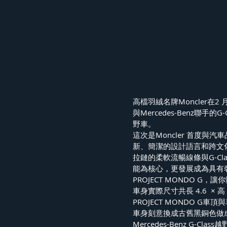
高檔羽絨名牌Moncler在2 月
與Mercedes-Benz聯手的
野車。
這次是Moncler 首度與汽車品
新、簡潔的設計語言和跨文化
拉鏈的柔軟流暢線條與G-C
能為核心，更發展成為具有
PROJECT MONDO 
車身實際尺寸共長 4.6  × 高 2
PROJECT MONDO 
車身刻意換成古舊黑銅色做
Mercedes-Benz G-