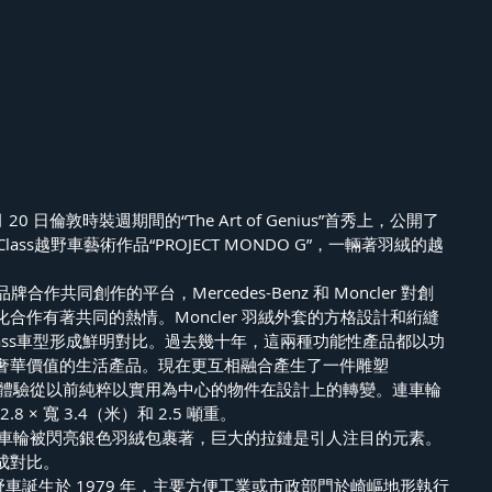
 20 日倫敦時裝週期間的“The Art of Genius”首秀上，公開了
G-Class越野車藝術作品“PROJECT MONDO G”，一輛著羽絨的越
牌合作共同創作的平台，Mercedes-Benz 和 Moncler 對創
合作有著共同的熱情。Moncler 羽絨外套的方格設計和絎縫
lass車型形成鮮明對比。過去幾十年，這兩種功能性產品都以功
奢華價值的生活產品。現在更互相融合產生了一件雕塑
G，讓你體驗從以前純粹以實用為中心的物件在設計上的轉變。連車輪
.8 × 寬 3.4（米）和 2.5 噸重。
G車頂與車輪被閃亮銀色羽絨包裹著，巨大的拉鏈是引人注目的元素。
成對比。
Class越野車誕生於 1979 年，主要方便工業或市政部門於崎嶇地形執行