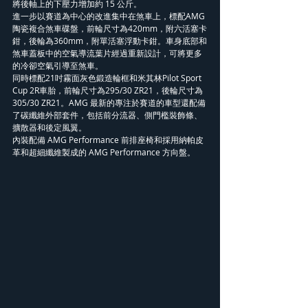
將後軸上的下壓力增加約 15 公斤。
進一步以賽道為中心的改進集中在煞車上，標配AMG
陶瓷複合煞車碟盤，前輪尺寸為420mm，附六活塞卡
鉗，後輪為360mm，附單活塞浮動卡鉗。車身底部和
煞車蓋板中的空氣導流葉片經過重新設計，可將更多
的冷卻空氣引導至煞車。
同時標配21吋霧面灰色鍛造輪框和米其林Pilot Sport 
Cup 2R車胎，前輪尺寸為295/30 ZR21，後輪尺寸為
305/30 ZR21。AMG 最新的專注於賽道的車型還配備
了碳纖維外部套件，包括前分流器、側門檻裝飾條、
擴散器和後定風翼。
內裝配備 AMG Performance 前排座椅和採用納帕皮
革和超細纖維製成的 AMG Performance 方向盤。