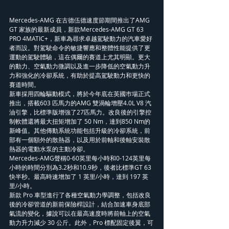
Mercedes-AMG 在古德伍德速度節期間推出了AMG 
GT 家族的最新成員，新款Mercedes-AMG GT 63 
PRO 4MATIC+，新車為尋求卓越駕駛動力的汽車愛好
者而設。對駕駛命令的敏捷響應和整體性能提供了更
運動的駕駛體驗，這在偶爾的賽道上尤其明顯。更大
的動力、空氣動力微調以及進一步降低的空氣動力升
力和強化的冷卻系統，有助於提高駕駛動力和更快的
賽道時間。
新車採用四輪驅動模式，將於今年底在英國巿場正式
推出，搭載603 匹馬力的AMG 雙渦輪增壓4.0L V8 汽
油引擎，比標準版增強了27匹馬力。改良後的引擎控
制軟體還將最大扭矩增加了 50 Nm，達到850 Nm的
新峰值。其他傳動系統功能包括升級的冷卻系統，前
部有一個額外的散熱器，以及用於前軸和後軸安裝散
熱器的電動水泵的主動冷卻。
Mercedes-AMG聲稱0-60英里每小時和0-124英里每
小時的時間分別為3.2秒和10.9秒，後者比標準GT 63
快半秒。最高時速增加了 1 英里/小時，達到 197 英
里/小時。
新款 Pro 車型進行了各種空氣動力學調整，包括改良
後的冷卻管道的新前保險桿設計，結合加速車身底部
氣流的變化，據說可以在最高速度時將前軸上的空氣
動力升力減少 30 公斤。此外，Pro 標配固定後翼，可