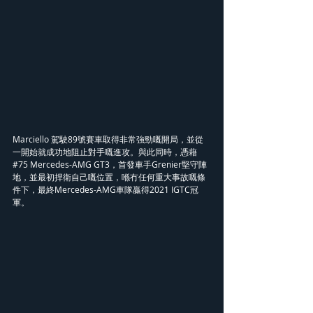
Marciello 駕駛89號賽車取得非常強勁嘅開局，並從
一開始就成功地阻止對手嘅進攻。與此同時，憑藉
#75 Mercedes-AMG GT3，首發車手Grenier堅守陣
地，並最初捍衛自己嘅位置，喺冇任何重大事故嘅條
件下，最終Mercedes-AMG車隊贏得2021 IGTC冠
軍。