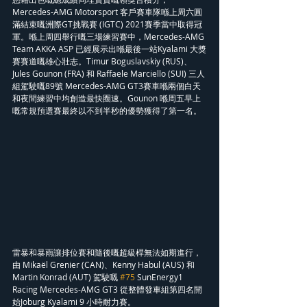
Mercedes-AMG Motorsport 客戶賽車隊喺上周六圓
滿結束嘅洲際GT挑戰賽 (IGTC) 2021賽季當中取得冠
軍。喺上周四舉行嘅三場練習賽中，Mercedes-AMG 
Team AKKA ASP 已經展示出喺最後一站Kyalami 大獎
賽賽道嘅雄心壯志。Timur Boguslavskiy (RUS)、
Jules Gounon (FRA) 和 Raffaele Marciello (SUI) 三人
組駕駛嘅89號 Mercedes-AMG GT3賽車喺兩個白天
和夜間練習中均創造最快圈速。Gounon 喺周五早上
嘅常規預選賽最終以不到半秒的優勢獲得了第一名。
雷暴和暴雨讓排位賽和隨後嘅超級桿無法如期進行，
由 Mikaël Grenier (CAN)、Kenny Habul (AUS) 和 
Martin Konrad (AUT) 駕駛嘅 
#75
 SunEnergy1 
Racing Mercedes-AMG GT3 從整體發車組第四名開
始Joburg Kyalami 9 小時耐力賽。