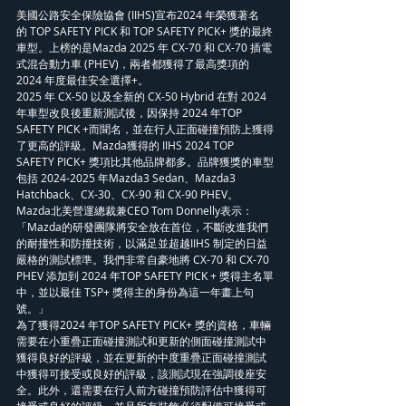
美國公路安全保險協會 (IIHS)宣布2024 年榮獲著名
的 TOP SAFETY PICK 和 TOP SAFETY PICK+ 獎的最終
車型。上榜的是Mazda 2025 年 CX-70 和 CX-70 插電
式混合動力車 (PHEV)，兩者都獲得了最高獎項的
2024 年度最佳安全選擇+。
2025 年 CX-50 以及全新的 CX-50 Hybrid 在對 2024 
年車型改良後重新測試後，因保持 2024 年TOP 
SAFETY PICK +而聞名，並在行人正面碰撞預防上獲得
了更高的評級。Mazda獲得的 IIHS 2024 TOP 
SAFETY PICK+ 獎項比其他品牌都多。品牌獲獎的車型
包括 2024-2025 年Mazda3 Sedan、Mazda3 
Hatchback、CX-30、CX-90 和 CX-90 PHEV。
Mazda北美營運總裁兼CEO Tom Donnelly表示：
「Mazda的研發團隊將安全放在首位，不斷改進我們
的耐撞性和防撞技術，以滿足並超越IIHS 制定的日益
嚴格的測試標準。我們非常自豪地將 CX-70 和 CX-70 
PHEV 添加到 2024 年TOP SAFETY PICK + 獎得主名單
中，並以最佳 TSP+ 獎得主的身份為這一年畫上句
號。」
為了獲得2024 年TOP SAFETY PICK+ 獎的資格，車輛
需要在小重疊正面碰撞測試和更新的側面碰撞測試中
獲得良好的評級，並在更新的中度重疊正面碰撞測試
中獲得可接受或良好的評級，該測試現在強調後座安
全。此外，還需要在行人前方碰撞預防評估中獲得可