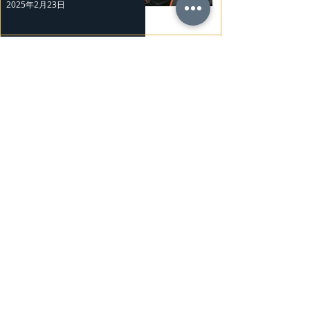
2025年2月23日
BMW Vision「Heart of Joy」耐
力測試
2025年2月23日
Ludvig Åberg 擔任Mercedes-
Benz品牌大使
2025年2月21日