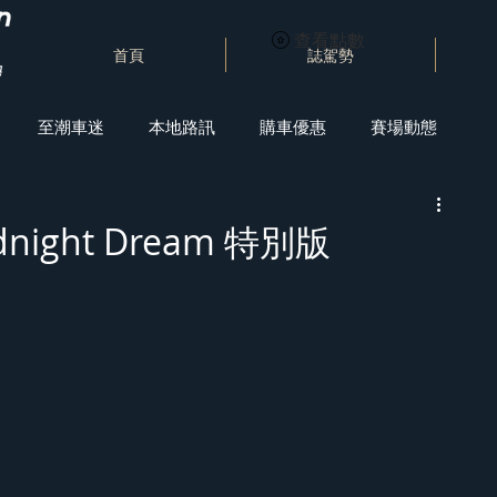
查看點數
首頁
誌駕勢
至潮車迷
本地路訊
購車優惠
賽場動態
Midnight Dream 特別版