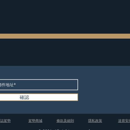
確認
​誌駕勢
​駕勢商城
條款及細則
隱私政策
送貨安