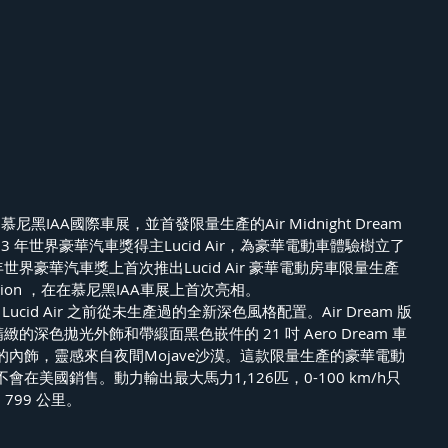
尼黑IAA國際車展，並首發限量生產的Air Midnight Dream 
藉2023 年世界豪華汽車獎得主Lucid Air，為豪華電動車體驗樹立了
年世界豪華汽車獎上首次推出Lucid Air 豪華電動房車限量生產
m Edition ，在在慕尼黑IAA車展上首次亮相。
ion 是 Lucid Air 之前從未生產過的全新深色風格配置。Air Dream 版
有精緻的深色拋光外飾和帶緞面黑色嵌件的 21 吋 Aero Dream 車
內飾，靈感來自夜間Mojave沙漠。這款限量生產的豪華電動
在美國銷售。動力輸出最大馬力1,126匹，0-100 km/h只
799 公里。