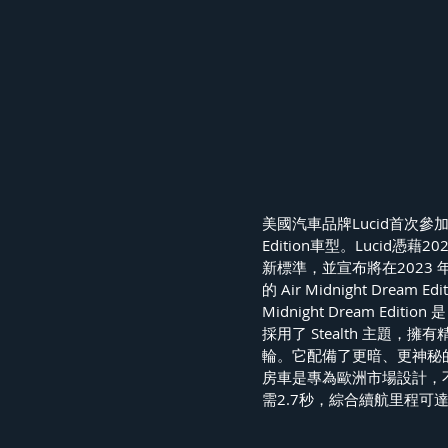
美國汽車品牌Lucid首次參加慕
Edition車型。Lucid憑
新標準，並宣布將在2023 
的 Air Midnight Drea
Midnight Dream Edit
採用了 Stealth 主題，擁
輪。它配備了更暗、更神秘的
房車是專為歐洲市場設計，不會
需2.7秒，綜合續航里程可達 