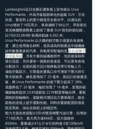
Lamborghini近日在圓石灘車展上宣布推出 Urus 
Performante，作為升級版跑車化的超級 SUV，它在
街道、賽道和上的實力都達至全新水平。比過往的
Urus增加了16匹馬力，車身減輕了66公斤。早前更在
派克峰國際挑戰賽上創造了量產 SUV 類別的新紀錄，
以10分32.064秒 衝過終點線 4,302 米。
Urus Performante 以大膽的航空動力迴盪在各個角
度，廣泛使用複合材料，使其成為同類產品中碳纖維
組件數量最多的汽車。排氣尾管配備的是 
鈦合金蠍子
管排氣系統
，另有大量的碳纖維部件，包括後保槓和
後分流器，另外還有一個新的差速器，可以更有效地
分配扭力；全新的翼片設計能將氣流導引前輪上方，
減低空氣阻力，引擎蓋的通風口亦可增加下壓力與引
擎冷卻效率。總長度增加了 25 毫米，新設計的後擾流
板，將 Urus Performante 的後下壓力提高了 38%。
底盤降低了 20 毫米，輪距加寬了 16 毫米，更寬的碳
纖維輪框提供 23 吋或鍛造 22 吋輕質車輪任擇。重新
調校的前輪轉向，駕駛模式增設拉力賽車模式，能在
鬆散的泥地上提升運動性能。同時亦重新配置防側及
阻尼系統，強化在路面上的穩定性。
動力方面依然搭配4.0升V8雙渦增壓汽油引擎，但增加
了16匹馬力，最大馬力達666匹，扭力值維持
850Nm。重量減少47公斤令它的時速 0至100km/h 
加速僅需3.3 秒，極速可達到 306km/h。雙色塗裝設