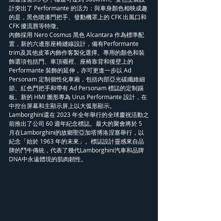
計突出了 Performante 的活力：與車身顏色相映成趣
的是，黑色噴漆門把手、發動機罩上的 CFK 出風口和 
CFK 擾流唇等特徵。
內飾採用 Nero Cosmus 黑色 Alcantara 作為標準配
置，新的六邊形座椅縫線設計，備有Performante 
trim及其他皮革內飾作客製化選擇。專用的顏色和裝
飾選項包括門、車頂襯裡、座椅靠背和後壁上的 
Performante 裝飾的延伸，亦可更進一步以 Ad 
Personam 定制個性化車廂，包括內部亞光碳纖維細
節、紅色門把手和帶有 Ad Personam 標誌的定制踢
板。新的 HMI 圖形專為 Urus Performante 設計，在
中控台屏幕和主顯示屏上以大弧形顯示。
Lamborghini還在 2023 年全年舉行的全球慶祝活動之
前推出了公司 60 週年紀念標誌。最大的聚會將於 5 
月在Lamborghini的故鄉聖亞加塔博洛涅塞舉行，以
紀念「始於 1963 年的未來」。標誌設計靈感來自品
牌的鬥牛傳統，代表了幾代Lamborghini汽車和品牌
DNA中永遠體現的肌肉韌性。