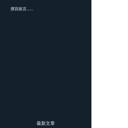
撰寫留言......
勞斯萊斯純電BLA
BADGE SPECTR
最新文章