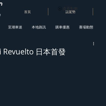
查看點數
首頁
誌駕勢
至潮車迷
本地路訊
購車優惠
賽場動態
i Revuelto 日本首發