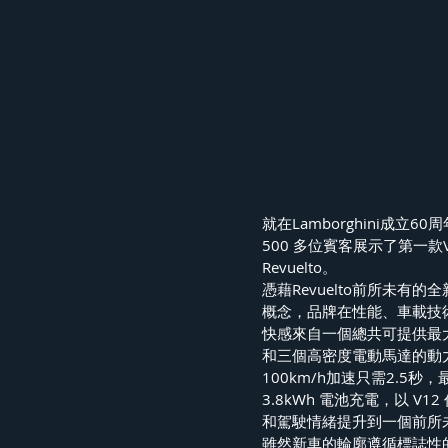
就在Lamborghini成立6
500 多位賓客展示了第一款
Revuelto。 
憑藉Revuelto前所未
概念，品牌在性能、車載技術
快感來自一個總共可提供最大馬
和三個高密度電動馬達的動
100km/h加速只需2.5秒，
3.8kWh 電池充電，以 
和駕駛情緒提升到一個前所
雖然新車的輪廓遵循標誌性