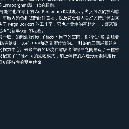
為Lamborghini新一代的超跑。
定制可能性也在專用的 Ad Personam 區域展示，客人可以觸摸和感
和車廂內顏色和裝飾配件選項，以及符合個人喜好的特殊飾面來
Mitja Borkert 的工作室，它也是會場的亮點之一，讓來賓
地看到新車設計的流程。
像飛行員一般」的概念發揮到了極致：簡單的空間、對稱性和以駕駛者
數碼儀錶板、8.4吋中控屏及副駕位置的9.1 吋屏的三個屏幕組合
的權力中心。未來主義的環境在駕駛者和機器之間創造了一種融
盤配置了13種不同的駕駛模式，加上獨特的六邊形元素則履行
新功能特性的雙重使命。 