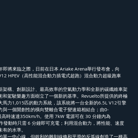
0周年即將來臨之際，日前在日本 Ariake Arena舉行發布會，向 
V12 HPEV（高性能混合動力插電式超跑）混合動力超級跑車
有的全新架構、創新設計、最高效率的空氣動力學和全新的碳纖維車架
和駕駛樂趣方面樹立了一個新的基準。Revuelto所提供的終極
力1,015匹的動力系統，該系統將一台全新的6.5L V12引擎
力與一個開創性的橫向雙離合電子變速箱相結合；由0-
最高時速達350km/h。使用 7kW 電源可在 30 分鐘內為 
V12 作發動時只需 6 分鐘即可充電；利用混合動力，將性能、速度
未有的水準。 
的單一中心線，但銳利的雕刻線條和平滑的反弧線創造了一種高