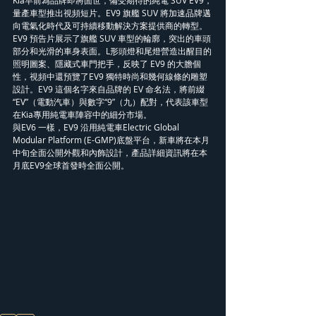
量產車型推出視頻短片。EV9 旗艦 SUV 將加速品牌邁
向電氣化時代及可持續移動解決方案提供商的轉型。
EV9 預告片展示了旗艦 SUV 車型的輪廓，突出的車頭
部分和光滑的車身表面。L形頭燈和尾燈營造出醒目的
照明圖案、隱藏式車門把手，反映了 EV9 的大膽個
性，視頻中還預覽了EV9 獨特時尚和幾何線條的雕塑
設計。EV9 這個名字來自品牌的 EV 命名法，將前綴
“EV”（電動汽車）與數字“9”（九）配對，代表該車型
在Kia專用純電車陣容中的細分市場。
與EV6 一樣，EV9 沿用純電車Electric Global 
Modular Platform (E-GMP)底盤平台，新車將在本月
中旬全面公開外觀和內飾設計，產品詳細資訊將在本
月底EV9全球首發時全面公開。