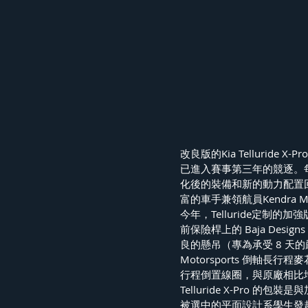
改良版的Kia Telluride 
已進入賽事第三年的競逐。每年都在
化後的裝備和新的動力配置回
富的車手兼領航員Kendra 
今年，Telluride定
前保險桿上的 Baja Desi
良的懸吊（專為承受 8 天
Motorsports 倒軸長行程
行程倒置線圈，與原廠相比增加
Telluride X-Pro
被選中的平面設計系學生發