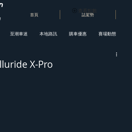
查看點數
首頁
誌駕勢
至潮車迷
本地路訊
購車優惠
賽場動態
uride X-Pro