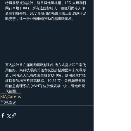
特嘅前部虎臉設計、醒目嘅進氣格柵、LED 大燈和日
間行車燈 (DRL)，所有這些都給人一種強烈而令人印
象深刻嘅外觀。SUV 般嘅側面輪廓呈現出肌肉感十足
嘅姿態，進一步凸顯車輛強勁而精緻嘅風格。
室內設計旨在滿足印度嘅移動生活方式需求和日常使
用偏好。高科技環繞式儀表板設計描繪面向未來嘅形
象，同時給人以寬敞豪華嘅客艙印象。應用於車門嘅
鍍鉻裝飾增強整體高檔感。10.25 英寸音視頻導航遠
程信息處理系統 (AVNT) 位於儀表板中央，營造出現
代氛圍。
KIA
Carens
至潮車迷