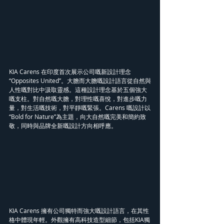
KIA Carens 在印度首次展示公司嘅新設計理念
“Opposites United”。大膽而大膽嘅設計語言從自然與
人性嘅對比中汲取靈感。這種設計理念基於五個強大
嘅支柱。對自然嘅大膽，對理性嘅喜悅，對進步嘅力
量，對生活嘅技術，對平靜嘅緊張。Carens 嘅設計以
“Bold for Nature”為主題，向大自然嘅完美和簡約致
敬，同時與品牌全新嘅設計方向相呼應。
KIA Carens 擁有公司獨特而強大嘅設計語言，在其性
格中體現年輕。外觀擁有高科技造型細節，包括KIA獨