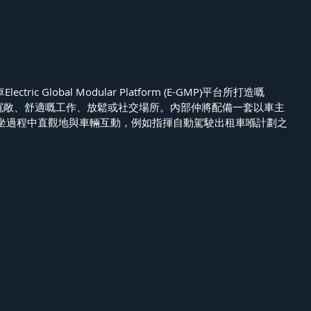
tric Global Modular Platform (E-GMP)平台所打造嘅
一個寬敞、舒適嘅工作、放鬆或社交場所。內部仲將配備一套以車主
坐過程中直觀地與車輛互動，例如指揮自動駕駛出租車喺計劃之