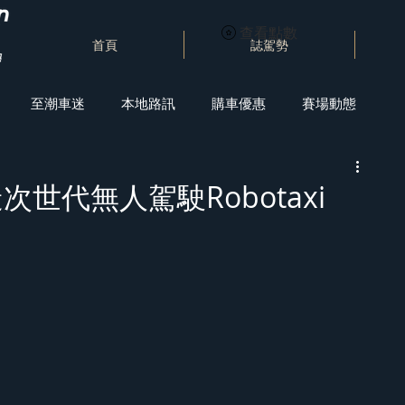
查看點數
首頁
誌駕勢
至潮車迷
本地路訊
購車優惠
賽場動態
造次世代無人駕駛Robotaxi