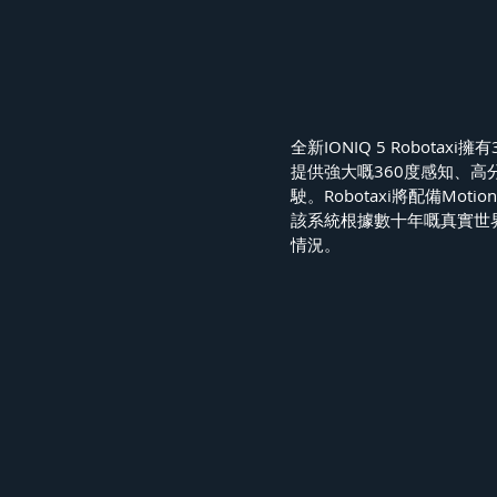
全新IONIQ 5 Robot
提供強大嘅360度感知、
駛。Robotaxi將配備M
該系統根據數十年嘅真實世
情況。