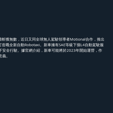
範疇斬獲無數，近日又同全球無人駕駛領導者Motional合作，推出
Q 5打造嘅全新自動Robotaxi。新車擁有SAE等級下個L4自動駕駛服
下安全行駛。據官網介紹，新車可能將於2023年開始運營，作
意義。