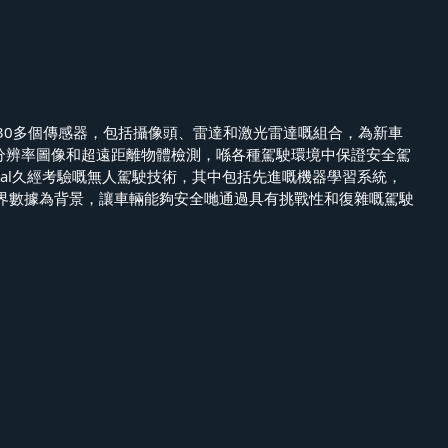
axi擁有30多個傳感器，包括攝像頭、雷達和激光雷達嘅組合，為新車
高分辨率圖像和超遠距離物體檢測，喺各種駕駛環境中保證安全駕
otional久經考驗嘅無人駕駛技術，其中包括先進嘅機器學習系統，
界數據為背景，讓車輛能夠安全哋通過具有挑戰性和復雜嘅駕駛