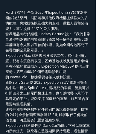
Ford（福特）全新 2025 年Expedition SSV旨在為美
國的執法部門、消防署和其他政府機構提供強大的多
功能性、尖端技術以及強大的牽引、運載人員和裝備
能力，幫助提供 24/7 的公共服務。
警界用品牌行銷經理 Lindsey Bertino 說：「我們非常
自豪能夠為我們的警察陣容添加另一輛全新車輛，該
車輛擁有令人難以置信的技術，例如全國各地部門正
在尋找的全景顯示器。」
Expedition Max SSV 現已推出第二代，提供兩排配
置，配有布質座椅表面、乙烯基地板以及適用於車輛
所有區域的電源插座，Expedition Max SSV 提供三排
座椅，第三排60/40 個帶電動傾斜功能
的 PowerFold，根據需要容納人數和設備。
新款Split Gate 使 2025 Expedition SUV 成為同類產
品中唯一提供 Split Gate 功能/尾門的車輛。警員可以
打開四分之三的尾門快速上車，也可以摺疊下尾門作
為穩定的平台，能夠支撐 500 磅的重量，非常適合在
需要時整理裝備。
連接性和態勢感知對於任何部門來說都是關鍵，標準
的 24 吋全景抬頭顯示器與13.2 吋觸屏取代了傳統的
儀表組，將重要資訊置於視線水平。
Expedition SSV 還包括 Dark Car功能，它可以關閉車
內所有燈光，讓乘客在監視期間保持隱蔽，還包括警