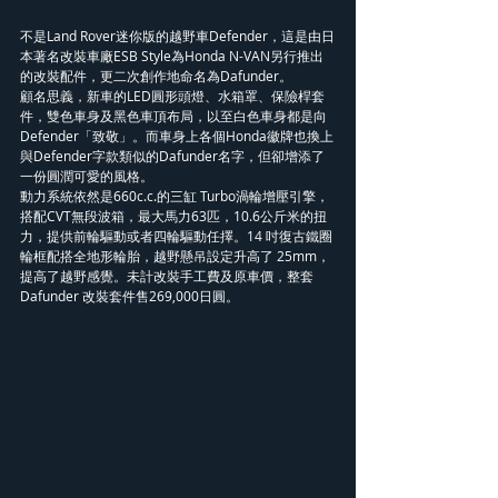
不是Land Rover迷你版的越野車Defender，這是由日
本著名改裝車廠ESB Style為Honda N-VAN另行推出
的改裝配件，更二次創作地命名為Dafunder。
顧名思義，新車的LED圓形頭燈、水箱罩、保險桿套
件，雙色車身及黑色車頂布局，以至白色車身都是向
Defender「致敬」。而車身上各個Honda徽牌也換上
與Defender字款類似的Dafunder名字，但卻增添了
一份圓潤可愛的風格。
動力系統依然是660c.c.的三缸 Turbo渦輪增壓引擎，
搭配CVT無段波箱，最大馬力63匹，10.6公斤米的扭
力，提供前輪驅動或者四輪驅動任擇。14 吋復古鐵圈
輪框配搭全地形輪胎，越野懸吊設定升高了 25mm，
提高了越野感覺。未計改裝手工費及原車價，整套
Dafunder 改裝套件售269,000日圓。