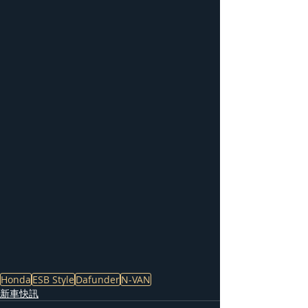
Honda
ESB Style
Dafunder
N-VAN
新車快訊