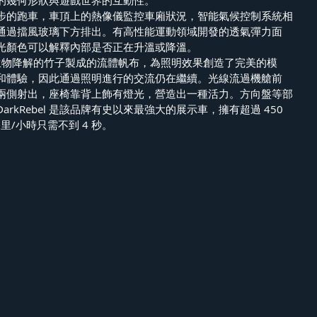
步的跑車，車頂上的熱像儀監控車廂狀況，智能氣候控制系統相
通過擋風玻璃下方排出。有高性能運動領域開發的透氣彈力面
光顏色可以解釋內部是否正在升溫或降溫。
可生物降解的竹子製成的流體帆布，為照明效果創造了完美的模
和體驗，因此通過照明進行的交流仍在繼續。光線流過機艙前
兩側射出，座椅靠背上飾有燈光，營造出一種活力。方向盤等部
rkRebel 是該品牌有史以來最強大的展示車，擁有超過 450
公里/小時只需不到 4 秒。