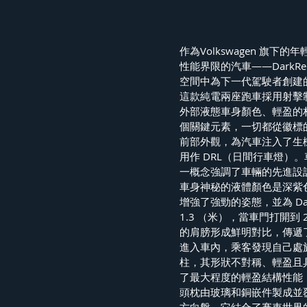
作為Volkswagen 旗下
性能界限的汽車——Dark
空間中為下一代駕駛者創建
這款純電兩座跑車採用射擊制
外部液態車身顏色、輕盈的材
個關鍵元素，一切都從徽標
前部外觀，為汽車注入了生機
用作 DRL（日間行車燈）。車
一概念強調了車輛的先進設
車身神秘的液體顏色是深紫
增強了強勁的姿態，並為 Dark
1.3 （米），當車門打開到 
的肩膀形成鮮明對比，傳遞
進入車內，乘客發現自己處
柱，其形狀不對稱、輕盈且具
了最大程度的輕盈結構性能
頭枕由玻璃和銅嵌件製成並覆蓋 
方向盤，它結合了賽車世界