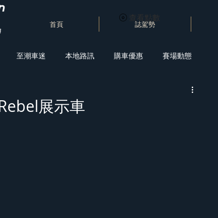
查看點數
首頁
誌駕勢
至潮車迷
本地路訊
購車優惠
賽場動態
kRebel展示車