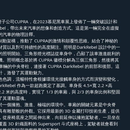
的年輕子公司CUPRA，在2023慕尼黑車展上發佈了一輛突破設計和
Rebel，帶出未來汽車的想像和創造方式。這是第一輛完全在虛擬
的汽車的物理詮釋。
動架構，推動了 CUPRA的激情和顛覆性思維。結合了神秘的
質以及對可持續性的高度關注。照明是DarkRebel 設計中的一
的照明開始。三角形燈光標誌從車身中，凸顯了該車激進銳利的
。照明概念基於將 CUPRA 徽標分解為三個三角形，然後將其
輛的中央脊柱，連接著 CUPRA DarkRebel 的前部和後部。這
計，激發了其運動魅力。
色色調，流暢特性會根據環境光接觸車身的方式而演變和變化，
Rebel 作為一款超跑奠定了基調。車身長 4.5×寬 2.2 ×高 
2.2 米的高度時，實現了 1/3 的車廂，與 2/3 的車身比例和堅固
了其運動靈魂。
於一個擁抱、激進、極端的環境中。車廂的關鍵元素是中央脊
有雕塑般的外觀。它採用最新的 3D 金屬打印技術生產，提供
，從座椅底座之間延伸出來，向前延伸以擁抱駕駛者。一旦坐在
3D 針織面料的 Supersport 斗式座椅上，駕駛者就會看到
的幾何形狀與遊戲世界的互動性。