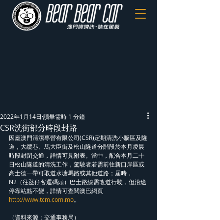
2022年1月14日
讀畢需時 1 分鐘
CSR洗街部分時段封路
因應澳門清潔專營有限公司(CSR)定期清洗小販區及隧
道，大纜巷、馬大臣街及松山隧道分階段於本月凌晨
時段封閉交通，詳情可見附表。當中，配合本月二十
日松山隧道的清洗工作，駕駛者若需前往新口岸區或
高士德一帶可取道水塘馬路或其他道路；屆時，
N2（往氹仔客運碼頭）巴士路線需改道行駛，但沿途
停靠站點不變，詳情可查閱澳巴網頁
http://www.tcm.com.mo
。
（資料來源：交通事務局）