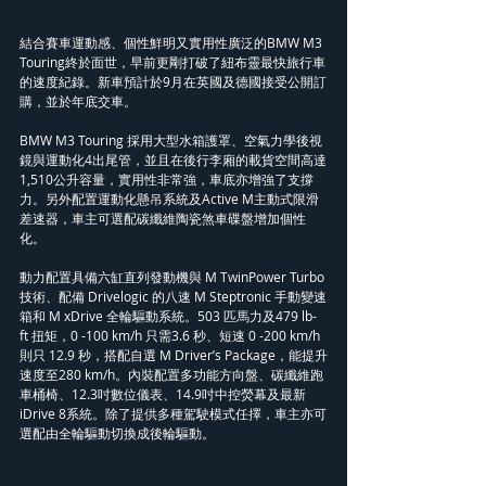
結合賽車運動感、個性鮮明又實用性廣泛的BMW M3 
Touring終於面世，早前更剛打破了紐布靈最快旅行車
的速度紀錄。新車預計於9月在英國及德國接受公開訂
購，並於年底交車。
BMW M3 Touring 採用大型水箱護罩、空氣力學後視
鏡與運動化4出尾管，並且在後行李廂的載貨空間高達
1,510公升容量，實用性非常強，車底亦增強了支撐
力。另外配置運動化懸吊系統及Active M主動式限滑
差速器，車主可選配碳纖維陶瓷煞車碟盤增加個性
化。
動力配置具備六缸直列發動機與 M TwinPower Turbo 
技術、配備 Drivelogic 的八速 M Steptronic 手動變速
箱和 M xDrive 全輪驅動系統。503 匹馬力及479 lb-
ft 扭矩，0 -100 km/h 只需3.6 秒、短速 0 -200 km/h 
則只 12.9 秒，搭配自選 M Driver’s Package，能提升
速度至280 km/h。內裝配置多功能方向盤、碳纖維跑
車桶椅、12.3吋數位儀表、14.9吋中控熒幕及最新
iDrive 8系統。除了提供多種駕駛模式任擇，車主亦可
選配由全輪驅動切換成後輪驅動。