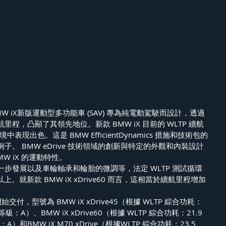
 iX新版運動型多功能車 (SAV) 專為純電動駕駛而設計，透過
程，凸顯了其領先地位。新款 BMW iX 目前的 WLTP 續航
中表現出色。這是 BMW EfficientDynamics 措施和技術包的
。 BMW eDrive 技術領域的創新與特定的外觀和內裝設計
W iX 的運動特性。
步發展以及車輪軸承和輪胎的微調等，法定 WLTP 測試循環
上。就新款 BMW iX xDrive60 而言，這相當於續航里程增加
開始交付，型號為 BMW iX xDrive45（根據 WLTP 綜合功耗：
2 等級：A）、BMW iX xDrive60（根據 WLTP 綜合功耗：21.9 
級：A）和BMW iX M70 xDrive（根據WLTP 綜合功耗：23.5 