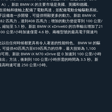
等級：A）。新款 BMW iX 的主要市場是美國、英國和德國。
車型均在前軸和後軸上配備了電動馬達，並配備電動全輪驅動系統。
設備進一步開發，可提供明顯更多的動力。新款 BMW iX 
加了82 匹馬力，達到408 匹馬力；增加的動力使從零到 100 公里/
短至 5.1 秒。新款 BMW iX xDrive60 的功率輸出增加了21
100 公里/小時加速僅需 4.6 秒。兩種型號的最高電子限速均
rive 比以往任何時候都更具有令人著迷的性能特色。 BMW M 的驅
提供40匹馬力至659匹馬力的功率，最大扭矩為 1,100 
新款 BMW iX M70 xDrive 從 0 加速到 100 公里/小時
尺推出」方法，衝刺到 100 公里/小時所需的時間為 3.5 秒。新
e 的最高時速可達 250 公里/小時。