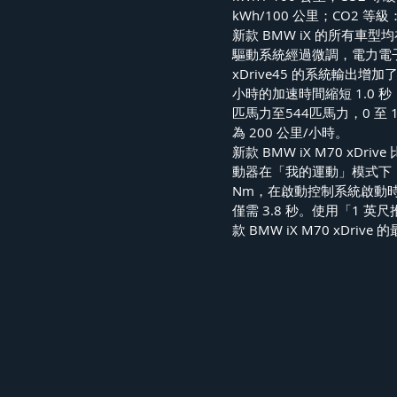
kWh/100 公里；CO2 
新款 BMW iX 的所有
驅動系統經過微調，電力電子
xDrive45 的系統輸出增
小時的加速時間縮短 1.0 秒，縮
匹馬力至544匹馬力，0 至 
為 200 公里/小時。
新款 BMW iX M70 xD
動器在「我的運動」模式下，可
Nm，在啟動控制系統啟動時可用。
僅需 3.8 秒。使用「1 英
款 BMW iX M70 xDriv