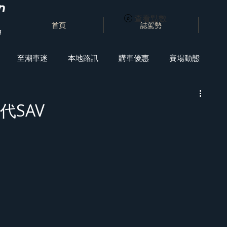
查看點數
首頁
誌駕勢
至潮車迷
本地路訊
購車優惠
賽場動態
一代SAV