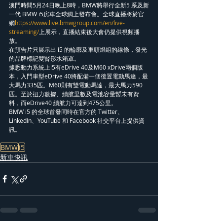
澳門時間5月24日晚上8時，BMW將舉行全新5 系及新
一代 BMW i5房車全球網上發布會。全球直播將於官
網
https://www.live.bmwgroup.com/en/live-
streaming/
上展示，直播結束後大會仍提供視頻播
放。
在預告片只展示出 i5 的輪廓及車頭燈組的線條，發光
的品牌標記雙腎形水箱罩。
據悉動力系統上i5有eDrive 40及M60 xDrive兩個版
本，入門車型eDrive 40將配備一個後置電動馬達，最
大馬力335匹。M60則有雙電動馬達，最大馬力590
匹。至於扭力數據、續航里數及電池容量暫未有資
料，而eDrive40 續航力可達到475公里。
BMW i5 的全球首發同時在官方的 Twitter、
LinkedIn、YouTube 和 Facebook 社交平台上提供資
訊。
BMW
i5
新車快訊