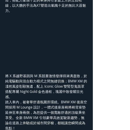
線，以大膽的手法為X7塑造出氣魄十足的無比大器魅
力。
將 X 系越野基因與 M 系競賽激情發揮得淋漓盡致，於
純電驅動與混合動力模式之間無縫切換；BMW XM 的
凜然風姿彰顯無遺，配上 Iconic Glow 雙腎型鬼面罩
搭配專屬 Night Gold 金色邊框，瑰麗中散發耀目光
感。
踏入車內，被奢華舒適氛圍所環繞。BMW XM 後座空
間採用 M Lounge 設計，一體式後座座椅將椅背座墊
延伸至車身兩側，為您提供一個寬敞舒適的頂級乘坐
享受。全新 BMW XM 引領豪華高效駕駛新趨勢，無
論在道路上奔馳或於城市間穿梭，都能讓您瞬間成為
焦點！