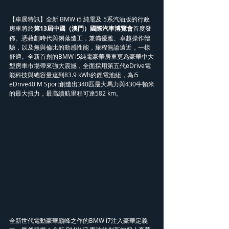
【車展特訊】全新 BMW i5 純電及 5系汽油版的行政
房車將於
第13屆中國（澳門）國際汽車博覽會
首度發
佈。憑藉劃時代與俐落造工，兼備優雅、卓越操作體
驗，以及無與倫比的動感性能，旅程無論遠近，一樣
舒適。全新首創的BMW i5純電豪華房車更為豪華中大
型房車市場帶來強大震撼，全面採用第五代eDrive電
能科技與總容量達到83.9 kWh的鋰電池組，為i5 
eDrive40 M Sport創造出340匹最大馬力與430牛頓米
的最大扭力，最高續航里程可達582 km。
全新世代電動豪華巔峰之作的BMW i7注入豪華定義