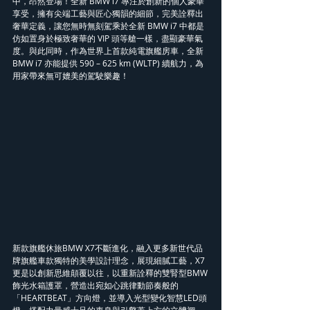
中，昂然登場！全新 BMW i7 專注於創新的個人豪華
享受，擁有尖端工藝與匠心獨韻的細節，完美詮釋出
奢華定義，讓您無時無刻駕乘於全新 BMW i7 中都是
仿如置身於極致奢華的 VIP 頭等艙一樣，盡顯豪華氣
度。與此同時，作為世界上首款純電旗艦房車，全新 
BMW i7 亦能提供 590 – 625 km (WLTP) 續航力，為
用家帶來無可媲美的駕駛樂趣！
新款旗艦休旅BMW X7不斷進化，融入更多新世代品
牌旗艦車款獨特的美學設計理念，展現細膩工藝，X7
更是以創新思維顛覆以往，以重新詮釋的雙腎型BMW
飾光水箱護罩，營造出宛如心跳律動節奏般的
「HEARTBEAT」方向燈，並導入光型變化智慧LED頭
燈，搭配力量感十足的車身與引擎蓋上方的立體褶