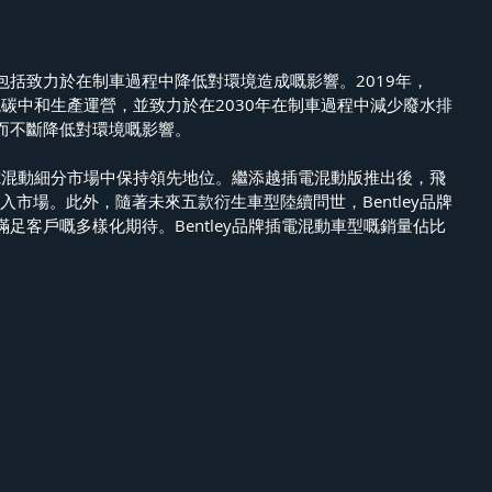
包括致力於在制車過程中降低對環境造成嘅影響。2019年，
已實現碳中和生產運營，並致力於在2030年在制車過程中減少廢水排
而不斷降低對環境嘅影響。
華插電混動細分市場中保持領先地位。繼添越插電混動版推出後，飛
進入市場。此外，隨著未來五款衍生車型陸續問世，Bentley品牌
足客戶嘅多樣化期待。Bentley品牌插電混動車型嘅銷量佔比