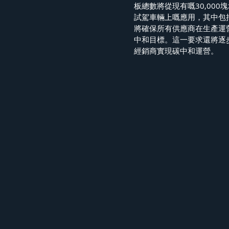
板總數將從現有嘅30,000塊
試駕車輛上嘅應用，其中包括Bent
將確保所有供應商在生產運
中和目標。這一要求還將逐步
經銷商實現碳中和運營。