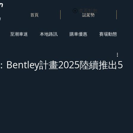
查看點數
首頁
誌駕勢
至潮車迷
本地路訊
購車優惠
賽場動態
00：Bentley計畫2025陸續推出5