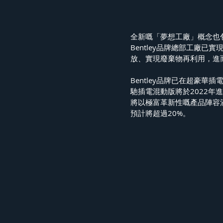
全新嘅「夢想工廠」概念也
Bentley品牌總部工廠
放、實現廢棄物再利用，進
Bentley品牌已在超豪
馳插電混動版將於2022年
將以極富革新性嘅產品陣容滿
預計將超過20%。