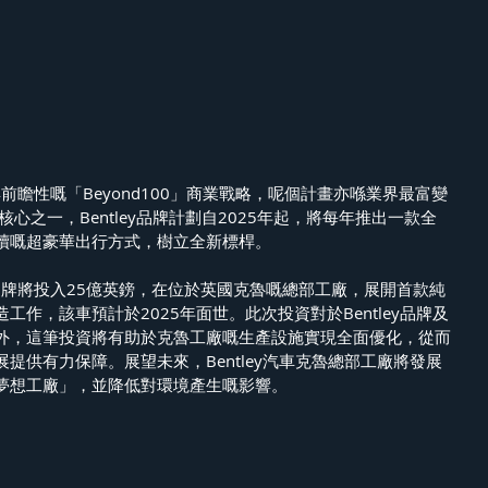
極具前瞻性嘅「Beyond100」商業戰略，呢個計畫亦喺業界最富變
心之一，Bentley品牌計劃自2025年起，將每年推出一款全
續嘅超豪華出行方式，樹立全新標桿。
ey品牌將投入25億英鎊，在位於英國克魯嘅總部工廠，展開首款純
工作，該車預計於2025年面世。此次投資對於Bentley品牌及
外，這筆投資將有助於克魯工廠嘅生產設施實現全面優化，從而
提供有力保障。展望未來，Bentley汽車克魯總部工廠將發展
夢想工廠」，並降低對環境產生嘅影響。