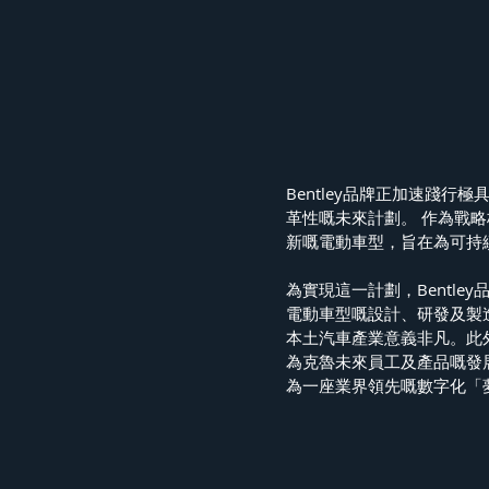
Bentley品牌正加速踐行
革性嘅未來計劃。 作為戰略核
新嘅電動車型，旨在為可持
為實現這一計劃，Bentl
電動車型嘅設計、研發及製造
本土汽車產業意義非凡。此
為克魯未來員工及產品嘅發展
為一座業界領先嘅數字化「