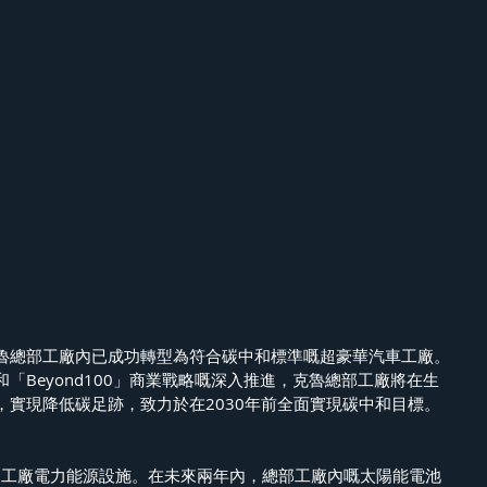
魯總部工廠內已成功轉型為符合碳中和標準嘅超豪華汽車工廠。
「Beyond100」商業戰略嘅深入推進，克魯總部工廠將在生
，實現降低碳足跡，致力於在2030年前全面實現碳中和目標。
步擴建工廠電力能源設施。在未來兩年內，總部工廠內嘅太陽能電池