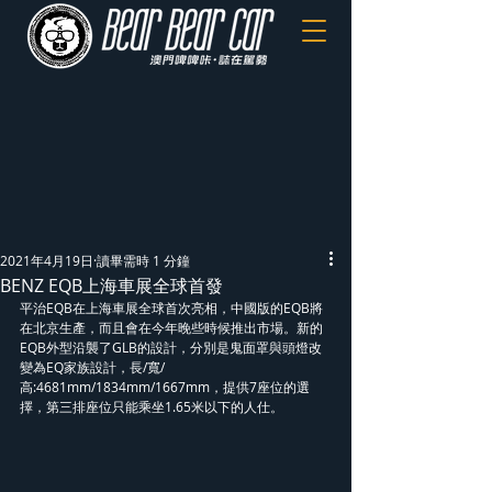
2021年4月19日
讀畢需時 1 分鐘
BENZ EQB上海車展全球首發
平治EQB在上海車展全球首次亮相，中國版的EQB將
在北京生產，而且會在今年晚些時候推出市場。新的
EQB外型沿襲了GLB的設計，分別是鬼面罩與頭燈改
變為EQ家族設計，長/寬/
高:4681mm/1834mm/1667mm，提供7座位的選
擇，第三排座位只能乘坐1.65米以下的人仕。