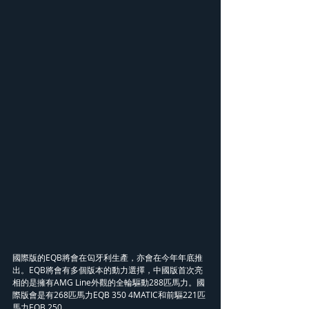
國際版的EQB將會在匃牙利生產，亦會在今年年底推
出。EQB將會有多個版本的動力選擇，中國版首次亮
相的是擁有AMG Line外觀的全輪驅動288匹馬力。國
際版會是有268匹馬力EQB 350 4MATIC和前驅221匹
馬力EQB 250。