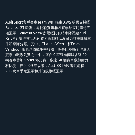
Audi Sport客戶賽車Team WRT喺由 AWS 提供支持嘅 
Fanatec GT 歐洲世界挑戰賽嘅非凡賽季結束時獲得五
項冠軍。Vincent Vosse所屬嘅比利時車隊憑藉Audi 
R8 LMS 贏得整個系列賽和衝刺杯以及耐力杯車隊嘅車
手和車隊分類。其中，Charles Weerts和Dries 
Vanthoor 喺激烈嘅競爭中獲勝，呢長比賽喺全球最具
競爭力嘅系列賽之一中，來自 9 家製造商嘅多達 30 
輛賽車參加 Sprint 杯比賽，多達 58 輛賽車參加耐力
杯比賽。自 2009 年以來，Audi R8 LMS 總共贏得 
203 次車手總冠軍和其他級別嘅冠軍。