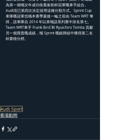
為第一個喺次年成功衛冕衝刺杯冠軍嘅車手組合。
Audi現已第四次決定採用這種分類方式。Sprint Cup 
車隊嘅冠軍也喺本賽季最後一輪之前由 Team WRT 奪
得，該車隊自 2014 年以來喺該系列賽中排名第七。
Team WRT車手 Frank Bird 和 Ryuichiro Tomita 貢獻
另一個寶貴嘅成績，喺 Sprint 嘅銀牌組中獲得第二名
杯賽積分榜。
Audi Sport
賽場動態