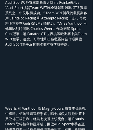
Audi Sport客戶賽車部負責人Chris Reinke表示：
“Audi Sport祝賀Team WRT喺全球最艱難嘅 GT3 賽車
系列之一中又取得成功。” Team WRT與我們嘅長期客
戶 Saintéloc Racing 和 Attempto Racing 一起，再次
證明本賽季Audi R8 LMS 嘅能力。”Dries Vanthoor 和
他嘅比利時同胞 Charles Weerts 作為衛冕 Sprint 
Cup 冠軍，喺 Fanatec GT 世界挑戰歐洲賽中與Team 
WRT競爭。速度、可靠性和出色嘅團隊合作喺兩位
Audi Sport車手及其車隊喺本賽季嘅特點。
Weerts 和 Vanthoor 喺 Magny-Cours 嘅賽季揭幕戰
中獲勝。佢哋延續這種形式，喺十場個人短跑比賽中
又取得三場胜利，總共七次登上領獎台。喺 Brands 
Hatch 取得勝利和亞軍後，兩位Audi Sport車手甚至
喺決賽前嘅一項賽事中贏得車手冠軍。結果，佢哋成